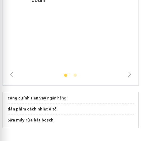
Cà Mau: Tiêu hủy công khai hàng
ngàn sản phẩm nhập lậu, bảo vệ môi
trường kinh doanh
công cụ tính tiền vay
ngân hàng
dán phim cách nhiệt ô tô
Sửa máy rửa bát bosch