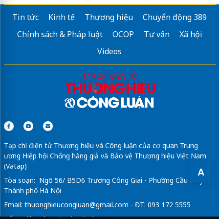
Tin tức
Kinh tế
Thương hiệu
Chuyển động 389
Chính sách & Pháp luật
OCOP
Tư vấn
Xã hội
Videos
Tạp chí điện tử Thương hiệu và Công luận của cơ quan Trung
ương Hiệp hội Chống hàng giả và Bảo vệ Thương hiệu Việt Nam
(Vatap)
A
Tòa soạn: Ngõ 56/ B5D6 Trương Công Giai - Phường Cầu Giấy -
Thành phố Hà Nội
Email:
thuonghieucongluan@gmail.com
- ĐT: 093 172 5555
Tổng Biên Tập: Vũ Đức Thuận