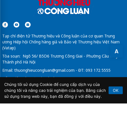
Tạp chí điện tử Thương hiệu và Công luận của cơ quan Trung
ương Hiệp hội Chống hàng giả và Bảo vệ Thương hiệu Việt Nam
(Vatap)
A
Tòa soạn: Ngõ 56/ B5D6 Trương Công Giai - Phường Cầu Giấy -
Thành phố Hà Nội
Email:
thuonghieucongluan@gmail.com
- ĐT: 093 172 5555
Tổng Biên Tập: Vũ Đức Thuận
Chúng tôi sử dụng Cookie để cung cấp dịch vụ của
Giấy phép hoạt động báo chí điện tử số 64/GP-BTTTT do Bộ
chúng tôi và nâng cao trải nghiệm của bạn. Bằng cách
OK
Thông tin và Truyền thông cấp ngày 21/2/2020.
sử dụng trang web này, bạn đã đồng ý với điều này.
Copyright © 2026
TẠP CHÍ THƯƠNG HIỆU & CÔNG
LUẬN
. All Rights Reserved.