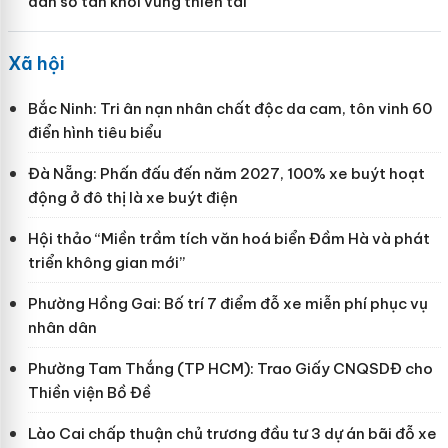
dân sơ tán khỏi vùng thiên tai
Xã hội
Bắc Ninh: Tri ân nạn nhân chất độc da cam, tôn vinh 60
điển hình tiêu biểu
Đà Nẵng: Phấn đấu đến năm 2027, 100% xe buýt hoạt
động ở đô thị là xe buýt điện
Hội thảo “Miền trầm tích văn hoá biển Đầm Hà và phát
triển không gian mới”
Phường Hồng Gai: Bố trí 7 điểm đỗ xe miễn phí phục vụ
nhân dân
Phường Tam Thắng (TP HCM): Trao Giấy CNQSDĐ cho
Thiền viện Bồ Đề
Lào Cai chấp thuận chủ trương đầu tư 3 dự án bãi đỗ xe