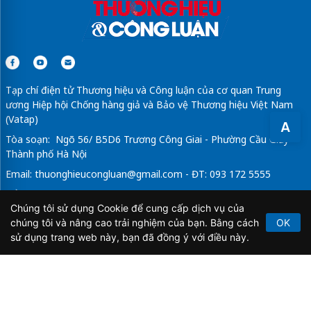
Tạp chí điện tử Thương hiệu và Công luận của cơ quan Trung
ương Hiệp hội Chống hàng giả và Bảo vệ Thương hiệu Việt Nam
(Vatap)
A
Tòa soạn: Ngõ 56/ B5D6 Trương Công Giai - Phường Cầu Giấy -
Thành phố Hà Nội
Email:
thuonghieucongluan@gmail.com
- ĐT: 093 172 5555
Tổng Biên Tập: Vũ Đức Thuận
Chúng tôi sử dụng Cookie để cung cấp dịch vụ của
Giấy phép hoạt động báo chí điện tử số 64/GP-BTTTT do Bộ
chúng tôi và nâng cao trải nghiệm của bạn. Bằng cách
OK
Thông tin và Truyền thông cấp ngày 21/2/2020.
sử dụng trang web này, bạn đã đồng ý với điều này.
Copyright © 2026
TẠP CHÍ THƯƠNG HIỆU & CÔNG