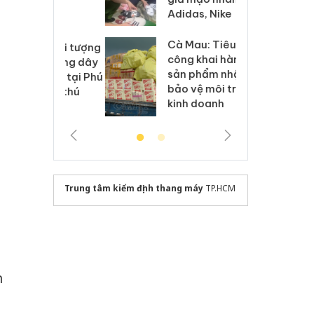
h sữa
bá
Adidas, Nike
 giả
Mo
Cà Mau: Tiêu hủy
g: Đối tượng
An
công khai hàng ngàn
 đường dây
ch
sản phẩm nhập lậu,
 giả tại Phú
bá
bảo vệ môi trường
 đầu thú
Qu
kinh doanh
Trung tâm kiểm định thang máy
TP.HCM
n