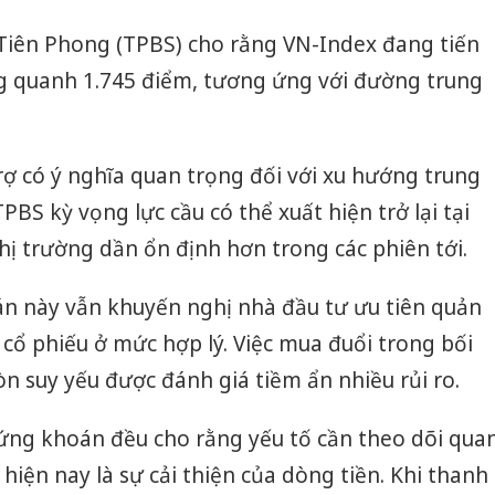
bán bìn
Moyuum
 Tiên Phong (TPBS) cho rằng VN-Index đang tiến
An Gian
g quanh 1.745 điểm, tương ứng với đường trung
chủ mưu
bán hàng
Quốc ra
ợ có ý nghĩa quan trọng đối với xu hướng trung
PBS kỳ vọng lực cầu có thể xuất hiện trở lại tại
hị trường dần ổn định hơn trong các phiên tới.
án này vẫn khuyến nghị nhà đầu tư ưu tiên quản
ng cổ phiếu ở mức hợp lý. Việc mua đuổi trong bối
 suy yếu được đánh giá tiềm ẩn nhiều rủi ro.
hứng khoán đều cho rằng yếu tố cần theo dõi qua
hiện nay là sự cải thiện của dòng tiền. Khi thanh