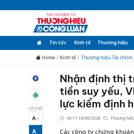
Tin tức
Kinh tế
Thương hiệu
Home
Kinh tế
Thương hiệu Tài chính
Nhận định thị 
tiền suy yếu, 
lực kiểm định h
CỠ CHỮ
A
06:17 10/06/2026
Thương hiệu
−
Cỡ chữ nhỏ
A
Các công ty chứng khoán 