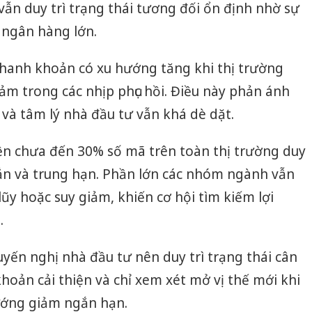
ẫn duy trì trạng thái tương đối ổn định nhờ sự
 ngân hàng lớn.
thanh khoản có xu hướng tăng khi thị trường
ảm trong các nhịp phục hồi. Điều này phản ánh
 và tâm lý nhà đầu tư vẫn khá dè dặt.
ện chưa đến 30% số mã trên toàn thị trường duy
ắn và trung hạn. Phần lớn các nhóm ngành vẫn
lũy hoặc suy giảm, khiến cơ hội tìm kiếm lợi
Công an
.
tìm bị h
án sản 
bán yến
yến nghị nhà đầu tư nên duy trì trạng thái cân
hoản cải thiện và chỉ xem xét mở vị thế mới khi
Thanh H
hại tron
hướng giảm ngắn hạn.