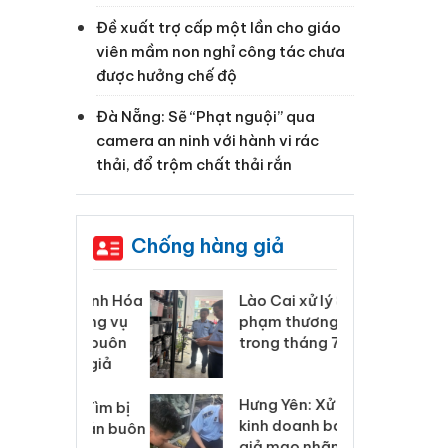
Đề xuất trợ cấp một lần cho giáo
viên mầm non nghỉ công tác chưa
được hưởng chế độ
Đà Nẵng: Sẽ “Phạt nguội” qua
camera an ninh với hành vi rác
thải, đổ trộm chất thải rắn
Chống hàng giả
 Thanh Hóa
Lào Cai xử lý 83 vụ vi
Cô
ại trong vụ
phạm thương mại
tìm
xuất, buôn
trong tháng 7
án
 sào giả
bá
Hưng Yên: Xử lý 6 hộ
óa: Tìm bị
Th
kinh doanh bán hàng
g vụ án buôn
hạ
giả mạo nhãn hiệu