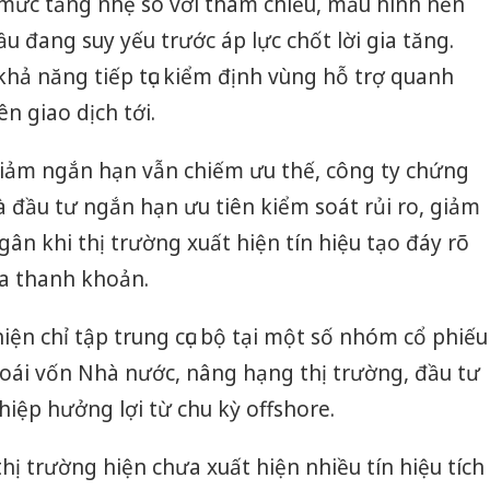
mức tăng nhẹ so với tham chiếu, mẫu hình nến
ầu đang suy yếu trước áp lực chốt lời gia tăng.
khả năng tiếp tục kiểm định vùng hỗ trợ quanh
n giao dịch tới.
iảm ngắn hạn vẫn chiếm ưu thế, công ty chứng
đầu tư ngắn hạn ưu tiên kiểm soát rủi ro, giảm
ngân khi thị trường xuất hiện tín hiệu tạo đáy rõ
ủa thanh khoản.
iện chỉ tập trung cục bộ tại một số nhóm cổ phiếu
oái vốn Nhà nước, nâng hạng thị trường, đầu tư
ệp hưởng lợi từ chu kỳ offshore.
hị trường hiện chưa xuất hiện nhiều tín hiệu tích