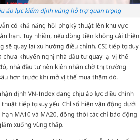
hịu áp lực kiểm định vùng hỗ trợ quan trọng
vẫn có khả năng hồi phục kỹ thuật lên khu vực
n hạn. Tuy nhiên, nếu dòng tiền không cải thiện
g sẽ quay lại xu hướng điều chỉnh. CSI tiếp tục duy
à chưa khuyến nghị nhà đầu tư quay lại vị thế
ó, nhà đầu tư nên kiên nhẫn chờ thị trường
sâu hơn trước khi mở vị thế mua thăm dò.
hận định VN-Index đang chịu áp lực điều chỉnh
 thuật tiếp tục suy yếu. Chỉ số hiện vận động dưới
 hạn MA10 và MA20, đồng thời các chỉ báo động
giảm xuống vùng thấp.