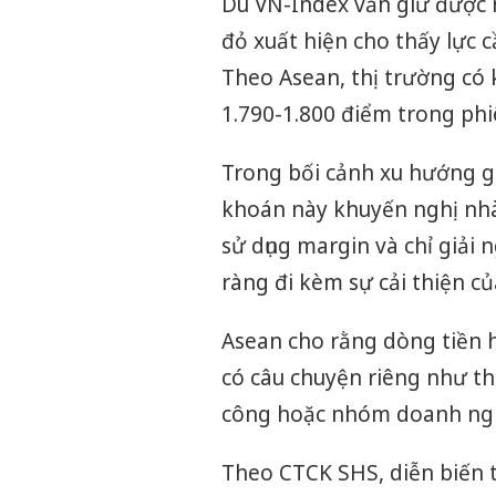
Dù VN-Index vẫn giữ được 
đỏ xuất hiện cho thấy lực c
Theo Asean, thị trường có 
1.790-1.800 điểm trong phiê
Trong bối cảnh xu hướng g
khoán này khuyến nghị nhà 
sử dụng margin và chỉ giải 
ràng đi kèm sự cải thiện c
Asean cho rằng dòng tiền h
có câu chuyện riêng như th
công hoặc nhóm doanh nghi
Theo CTCK SHS, diễn biến t