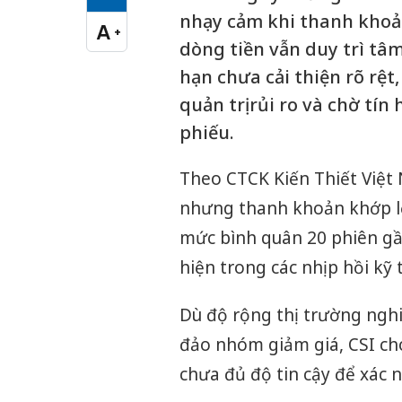
Cỡ chữ vừa
nhạy cảm khi thanh khoản
A
+
Cỡ chữ lớn
dòng tiền vẫn duy trì tâ
hạn chưa cải thiện rõ rệt
quản trị rủi ro và chờ tín
phiếu.
Theo CTCK Kiến Thiết Việt 
nhưng thanh khoản khớp lệ
mức bình quân 20 phiên gầ
hiện trong các nhịp hồi kỹ 
Dù độ rộng thị trường nghi
đảo nhóm giảm giá, CSI cho
chưa đủ độ tin cậy để xác 