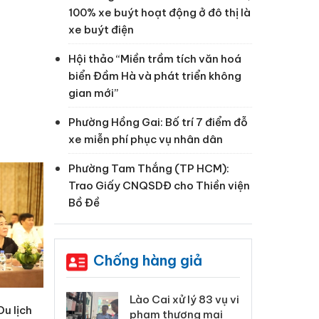
100% xe buýt hoạt động ở đô thị là
xe buýt điện
Hội thảo “Miền trầm tích văn hoá
biển Đầm Hà và phát triển không
gian mới”
Phường Hồng Gai: Bố trí 7 điểm đỗ
xe miễn phí phục vụ nhân dân
Phường Tam Thắng (TP HCM):
Trao Giấy CNQSDĐ cho Thiền viện
Bồ Đề
Chống hàng giả
 Thanh Hóa
Lào Cai xử lý 83 vụ vi
Cô
Du lịch
ại trong vụ
phạm thương mại
tìm