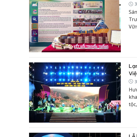
3
Sán
Trư
Vữn
Việ
nhữ
học
chú
Lạ
Vi
3
Hướ
kha
tộc
lan
ứng
Lễ 