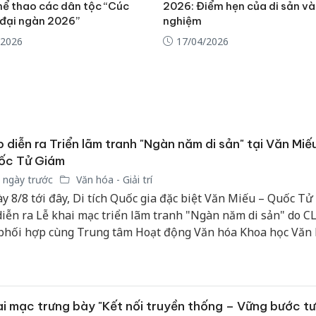
hể thao các dân tộc “Cúc
2026: Điểm hẹn của di sản và 
án sản 
đại ngàn 2026”
nghiệm
bán yến
/2026
17/04/2026
Thanh H
hại tron
bán bìn
Moyuum
An Gian
 diễn ra Triển lãm tranh "Ngàn năm di sản" tại Văn Miế
chủ mưu
ốc Tử Giám
bán hàng
Quốc ra
 ngày trước
Văn hóa - Giải trí
y 8/8 tới đây, Di tích Quốc gia đặc biệt Văn Miếu – Quốc Tử
diễn ra Lễ khai mạc triển lãm tranh "Ngàn năm di sản" do C
phối hợp cùng Trung tâm Hoạt động Văn hóa Khoa học Văn
c Tử Giám tổ chức.
i mạc trưng bày "Kết nối truyền thống – Vững bước tư