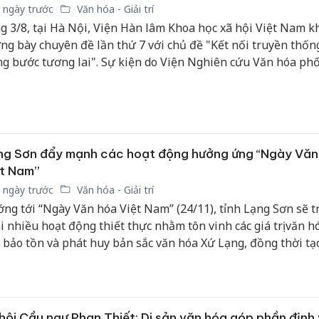
 ngày trước
Văn hóa - Giải trí
g 3/8, tại Hà Nội, Viện Hàn lâm Khoa học xã hội Việt Nam k
ng bày chuyên đề lần thứ 7 với chủ đề "Kết nối truyền thốn
g bước tương lai". Sự kiện do Viện Nghiên cứu Văn hóa ph
n Văn học và Văn phòng Viện Hàn lâm tổ chức, nhằm giới th
ng thành tựu nghiên cứu tiêu biểu, lan tỏa các giá trị văn h
 Việt Nam và đưa tri thức khoa học xã hội đến gần hơn với 
ng.
ng Sơn đẩy mạnh các hoạt động hưởng ứng “Ngày Văn
ệt Nam”
 ngày trước
Văn hóa - Giải trí
ng tới “Ngày Văn hóa Việt Nam” (24/11), tỉnh Lạng Sơn sẽ t
i nhiều hoạt động thiết thực nhằm tôn vinh các giá trị văn h
, bảo tồn và phát huy bản sắc văn hóa Xứ Lạng, đồng thời tạ
 tỏa trong cộng đồng, góp phần xây dựng con người Lạng S
 yêu cầu phát triển bền vững.
hội Cầu ngư Phan Thiết: Di sản văn hóa góp phần định 