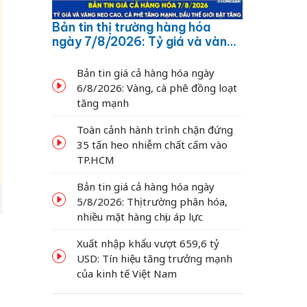
Bản tin thị trường hàng hóa
ngày 7/8/2026: Tỷ giá và vàng
neo cao, cà phê tăng mạnh,
dầu thế giới bật tăng
Bản tin giá cả hàng hóa ngày
6/8/2026: Vàng, cà phê đồng loạt
tăng mạnh
Toàn cảnh hành trình chặn đứng
35 tấn heo nhiễm chất cấm vào
TP.HCM
Bản tin giá cả hàng hóa ngày
5/8/2026: Thị trường phân hóa,
nhiều mặt hàng chịu áp lực
Xuất nhập khẩu vượt 659,6 tỷ
USD: Tín hiệu tăng trưởng mạnh
của kinh tế Việt Nam