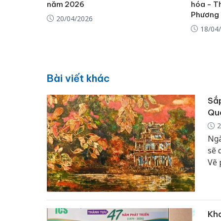
năm 2026
hóa - T
Phương 
20/04/2026
18/04
Bài viết khác
Sắp
Qu
2
Ngà
sẽ 
Vẽ 
Quố
Kha