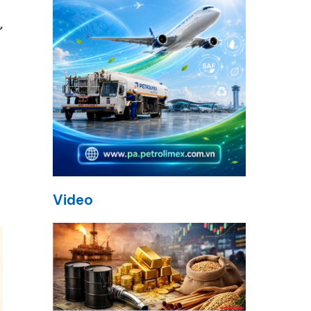
ử
Video