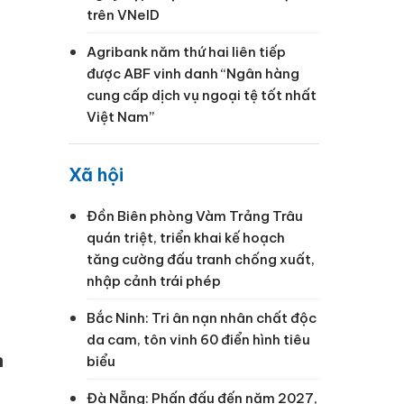
trên VNeID
Agribank năm thứ hai liên tiếp
được ABF vinh danh “Ngân hàng
cung cấp dịch vụ ngoại tệ tốt nhất
Việt Nam”
Xã hội
Đồn Biên phòng Vàm Trảng Trâu
quán triệt, triển khai kế hoạch
tăng cường đấu tranh chống xuất,
nhập cảnh trái phép
Bắc Ninh: Tri ân nạn nhân chất độc
da cam, tôn vinh 60 điển hình tiêu
n
biểu
Đà Nẵng: Phấn đấu đến năm 2027,