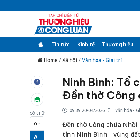
Tin tức
Kinh tế
Thương hiệu
Home
Xã hội
Văn hóa - Giải trí
Ninh Bình: Tổ 
Đền thờ Công 
09:39 20/04/2026
Văn hóa - Giả
CỠ CHỮ
A
Đền thờ Công chúa Nhồi H
−
Cỡ chữ nhỏ
tỉnh Ninh Bình – vùng đất
A