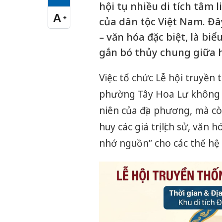
Cỡ chữ vừa
hội tụ nhiều di tích tâm 
A
+
của dân tộc Việt Nam. Đây
Cỡ chữ lớn
– văn hóa đặc biệt, là bi
gắn bó thủy chung giữa h
Việc tổ chức Lễ hội truyề
phường Tây Hoa Lư không c
niên của địa phương, mà cò
huy các giá trị lịch sử, vă
nhớ nguồn” cho các thế hệ