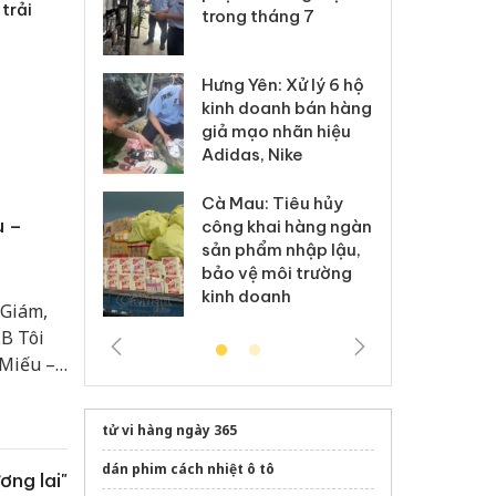
trải
xuất, buôn
trong tháng 7
án
 sào giả
bá
Hưng Yên: Xử lý 6 hộ
óa: Tìm bị
Th
kinh doanh bán hàng
g vụ án buôn
hạ
giả mạo nhãn hiệu
h sữa
bá
Adidas, Nike
 giả
Mo
Cà Mau: Tiêu hủy
g: Đối tượng
An
u –
công khai hàng ngàn
 đường dây
ch
sản phẩm nhập lậu,
 giả tại Phú
bá
bảo vệ môi trường
 đầu thú
Qu
kinh doanh
 Giám,
LB Tôi
 Miếu –
tử vi hàng ngày 365
dán phim cách nhiệt ô tô
ơng lai"