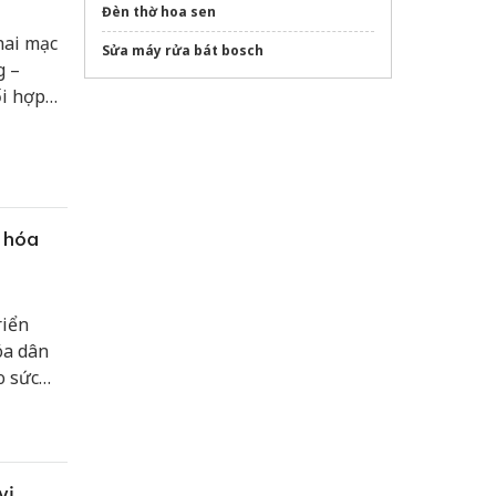
Đèn thờ hoa sen
hai mạc
Sửa máy rửa bát bosch
g –
ối hợp
iệu
óa, văn
công
 hóa
riển
óa dân
o sức
ơn đáp
vị