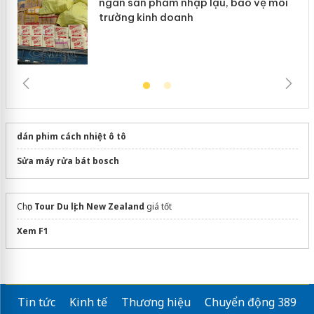
ngàn sản phẩm nhập lậu, bảo vệ môi
trường kinh doanh
dán phim cách nhiệt ô tô
Sửa máy rửa bát bosch
Chọn
Tour Du lịch New Zealand
giá tốt
Xem F1
Tin tức
Kinh tế
Thương hiệu
Chuyển động 389