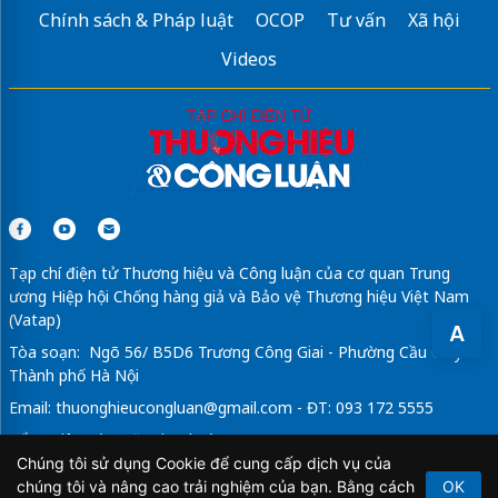
Chính sách & Pháp luật
OCOP
Tư vấn
Xã hội
Videos
Tạp chí điện tử Thương hiệu và Công luận của cơ quan Trung
ương Hiệp hội Chống hàng giả và Bảo vệ Thương hiệu Việt Nam
(Vatap)
A
Tòa soạn: Ngõ 56/ B5D6 Trương Công Giai - Phường Cầu Giấy -
Thành phố Hà Nội
Email:
thuonghieucongluan@gmail.com
- ĐT: 093 172 5555
Tổng Biên Tập: Vũ Đức Thuận
Chúng tôi sử dụng Cookie để cung cấp dịch vụ của
Giấy phép hoạt động báo chí điện tử số 64/GP-BTTTT do Bộ
chúng tôi và nâng cao trải nghiệm của bạn. Bằng cách
OK
Thông tin và Truyền thông cấp ngày 21/2/2020.