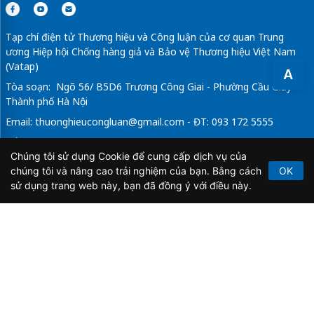
Tạp chí điện tử Thương hiệu và Công luận của cơ quan Trung
ương Hiệp hội Chống hàng giả và Bảo vệ Thương hiệu Việt Nam
(Vatap)
A
Tòa soạn: Ngõ 56/ B5D6 Trương Công Giai - Phường Cầu Giấy -
Thành phố Hà Nội
Email:
thuonghieucongluan@gmail.com
- ĐT: 093 172 5555
Tổng Biên Tập: Vũ Đức Thuận
Chúng tôi sử dụng Cookie để cung cấp dịch vụ của
Giấy phép hoạt động báo chí điện tử số 64/GP-BTTTT do Bộ
chúng tôi và nâng cao trải nghiệm của bạn. Bằng cách
OK
Thông tin và Truyền thông cấp ngày 21/2/2020.
sử dụng trang web này, bạn đã đồng ý với điều này.
Copyright © 2026
TẠP CHÍ THƯƠNG HIỆU & CÔNG
LUẬN
. All Rights Reserved.
Bản quyền thuộc Tạp chí Thương hiệu và Công luận. Cấm
sao chép dưới mọi hình thức nếu không có sự chấp thuận