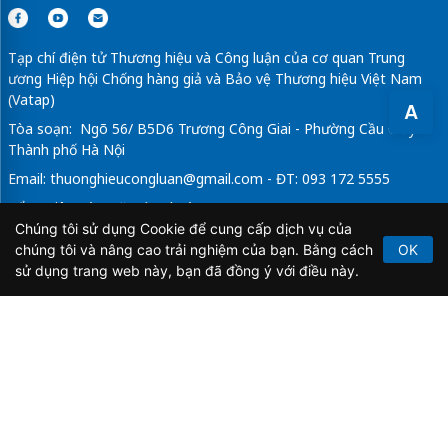
Tạp chí điện tử Thương hiệu và Công luận của cơ quan Trung
ương Hiệp hội Chống hàng giả và Bảo vệ Thương hiệu Việt Nam
(Vatap)
A
Tòa soạn: Ngõ 56/ B5D6 Trương Công Giai - Phường Cầu Giấy -
Thành phố Hà Nội
Email:
thuonghieucongluan@gmail.com
- ĐT: 093 172 5555
Tổng Biên Tập: Vũ Đức Thuận
Chúng tôi sử dụng Cookie để cung cấp dịch vụ của
Giấy phép hoạt động báo chí điện tử số 64/GP-BTTTT do Bộ
chúng tôi và nâng cao trải nghiệm của bạn. Bằng cách
OK
Thông tin và Truyền thông cấp ngày 21/2/2020.
sử dụng trang web này, bạn đã đồng ý với điều này.
Copyright © 2026
TẠP CHÍ THƯƠNG HIỆU & CÔNG
LUẬN
. All Rights Reserved.
Bản quyền thuộc Tạp chí Thương hiệu và Công luận. Cấm
sao chép dưới mọi hình thức nếu không có sự chấp thuận