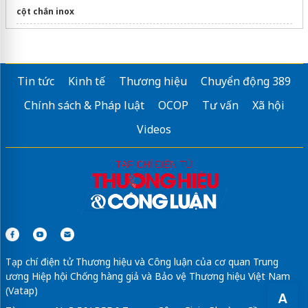
cột chắn inox
thông bồn cầu nghẹt tại huyện Hóc Môn
Sửa máy rửa bát bosch
Tin tức
Kinh tế
Thương hiệu
Chuyển động 389
Chính sách & Pháp luật
OCOP
Tư vấn
Xã hội
Videos
Tạp chí điện tử Thương hiệu và Công luận của cơ quan Trung
ương Hiệp hội Chống hàng giả và Bảo vệ Thương hiệu Việt Nam
(Vatap)
A