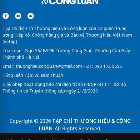
Tạp chí điện tử Thương hiệu và Công luận của cơ quan Trung
ương Hiệp hội Chống hàng giả và Bảo vệ Thương hiệu Việt Nam
(Vatap)
Tòa soạn: Ngõ 56/ B5D6 Trương Công Giai - Phường Cầu Giấy -
Thành phố Hà Nội
Email:
thuonghieucongluan@gmail.com
- ĐT: 093 172 5555
Tổng Biên Tập: Vũ Đức Thuận
Giấy phép hoạt động báo chí điện tử số 64/GP-BTTTT do Bộ
Thông tin và Truyền thông cấp ngày 21/2/2020.
Copyright © 2026
TẠP CHÍ THƯƠNG HIỆU & CÔNG
LUẬN
. All Rights Reserved.
Bản quyền thuộc Tạp chí Thương hiệu và Công luận. Cấm