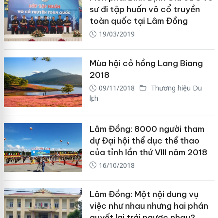
sư đi tập huấn võ cổ truyền
toàn quốc tại Lâm Đồng
19/03/2019
Mùa hội cỏ hồng Lang Biang
2018
09/11/2018
Thương hiệu Du
lịch
Lâm Đồng: 8000 người tham
dự Đại hội thể dục thể thao
của tỉnh lần thứ VIII năm 2018
16/10/2018
Lâm Đồng: Một nội dung vụ
việc như nhau nhưng hai phán
quyết lại trái ngược nhau?