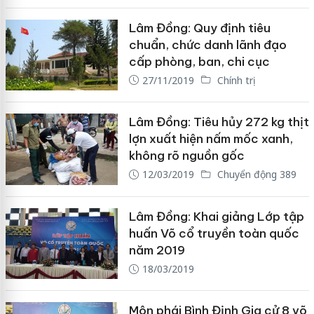
Lâm Đồng: Quy định tiêu
chuẩn, chức danh lãnh đạo
cấp phòng, ban, chi cục
27/11/2019
Chính trị
Lâm Đồng: Tiêu hủy 272 kg thịt
lợn xuất hiện nấm mốc xanh,
không rõ nguồn gốc
12/03/2019
Chuyển động 389
Lâm Đồng: Khai giảng Lớp tập
huấn Võ cổ truyền toàn quốc
năm 2019
18/03/2019
Môn phái Bình Định Gia cử 8 võ