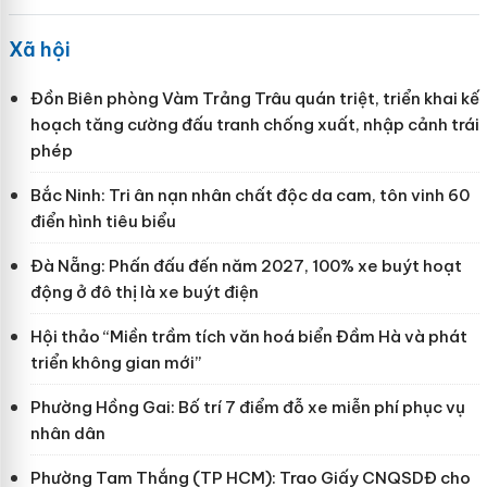
Xã hội
Đồn Biên phòng Vàm Trảng Trâu quán triệt, triển khai kế
hoạch tăng cường đấu tranh chống xuất, nhập cảnh trái
phép
Bắc Ninh: Tri ân nạn nhân chất độc da cam, tôn vinh 60
điển hình tiêu biểu
Đà Nẵng: Phấn đấu đến năm 2027, 100% xe buýt hoạt
động ở đô thị là xe buýt điện
Hội thảo “Miền trầm tích văn hoá biển Đầm Hà và phát
triển không gian mới”
Phường Hồng Gai: Bố trí 7 điểm đỗ xe miễn phí phục vụ
nhân dân
Phường Tam Thắng (TP HCM): Trao Giấy CNQSDĐ cho