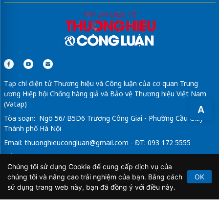
Tạp chí điện tử Thương hiệu và Công luận của cơ quan Trung
ương Hiệp hội Chống hàng giả và Bảo vệ Thương hiệu Việt Nam
(Vatap)
A
Tòa soạn: Ngõ 56/ B5D6 Trương Công Giai - Phường Cầu Giấy -
Thành phố Hà Nội
Email:
thuonghieucongluan@gmail.com
- ĐT: 093 172 5555
Tổng Biên Tập: Vũ Đức Thuận
Chúng tôi sử dụng Cookie để cung cấp dịch vụ của
Giấy phép hoạt động báo chí điện tử số 64/GP-BTTTT do Bộ
chúng tôi và nâng cao trải nghiệm của bạn. Bằng cách
OK
Thông tin và Truyền thông cấp ngày 21/2/2020.
sử dụng trang web này, bạn đã đồng ý với điều này.