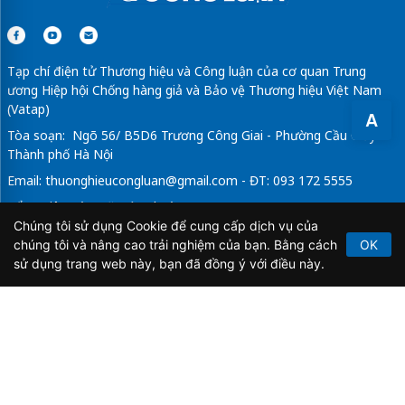
Tạp chí điện tử Thương hiệu và Công luận của cơ quan Trung
ương Hiệp hội Chống hàng giả và Bảo vệ Thương hiệu Việt Nam
(Vatap)
A
Tòa soạn: Ngõ 56/ B5D6 Trương Công Giai - Phường Cầu Giấy -
Thành phố Hà Nội
Email:
thuonghieucongluan@gmail.com
- ĐT: 093 172 5555
Tổng Biên Tập: Vũ Đức Thuận
Chúng tôi sử dụng Cookie để cung cấp dịch vụ của
Giấy phép hoạt động báo chí điện tử số 64/GP-BTTTT do Bộ
chúng tôi và nâng cao trải nghiệm của bạn. Bằng cách
OK
Thông tin và Truyền thông cấp ngày 21/2/2020.
sử dụng trang web này, bạn đã đồng ý với điều này.
Copyright © 2026
TẠP CHÍ THƯƠNG HIỆU & CÔNG
LUẬN
. All Rights Reserved.
Bản quyền thuộc Tạp chí Thương hiệu và Công luận. Cấm