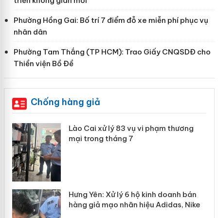
triển không gian mới”
Phường Hồng Gai: Bố trí 7 điểm đỗ xe miễn phí phục vụ
nhân dân
Phường Tam Thắng (TP HCM): Trao Giấy CNQSDĐ cho
Thiền viện Bồ Đề
Chống hàng giả
 án
Lào Cai xử lý 83 vụ vi phạm thương
mại trong tháng 7
n
y
Hưng Yên: Xử lý 6 hộ kinh doanh bán
hàng giả mạo nhãn hiệu Adidas, Nike