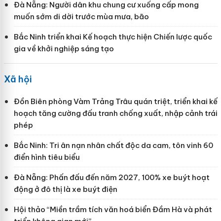
Đà Nẵng: Người dân khu chung cư xuống cấp mong
muốn sớm di dời trước mùa mưa, bão
Bắc Ninh triển khai Kế hoạch thực hiện Chiến lược quốc
gia về khởi nghiệp sáng tạo
Xã hội
Đồn Biên phòng Vàm Trảng Trâu quán triệt, triển khai kế
hoạch tăng cường đấu tranh chống xuất, nhập cảnh trái
phép
Bắc Ninh: Tri ân nạn nhân chất độc da cam, tôn vinh 60
điển hình tiêu biểu
Đà Nẵng: Phấn đấu đến năm 2027, 100% xe buýt hoạt
động ở đô thị là xe buýt điện
Hội thảo “Miền trầm tích văn hoá biển Đầm Hà và phát