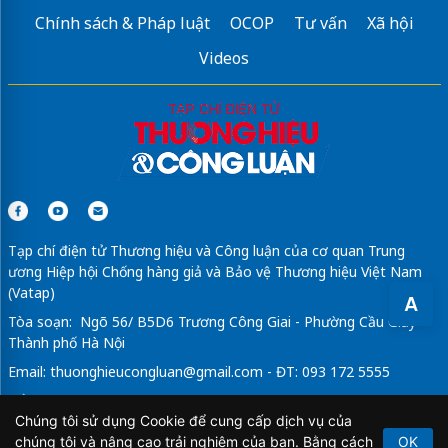
Chính sách & Pháp luật
OCOP
Tư vấn
Xã hội
Videos
Tạp chí điện tử Thương hiệu và Công luận của cơ quan Trung
ương Hiệp hội Chống hàng giả và Bảo vệ Thương hiệu Việt Nam
(Vatap)
A
Tòa soạn: Ngõ 56/ B5D6 Trương Công Giai - Phường Cầu Giấy -
Thành phố Hà Nội
Email:
thuonghieucongluan@gmail.com
- ĐT: 093 172 5555
Tổng Biên Tập: Vũ Đức Thuận
Chúng tôi sử dụng Cookie để cung cấp dịch vụ của
Giấy phép hoạt động báo chí điện tử số 64/GP-BTTTT do Bộ
chúng tôi và nâng cao trải nghiệm của bạn. Bằng cách
OK