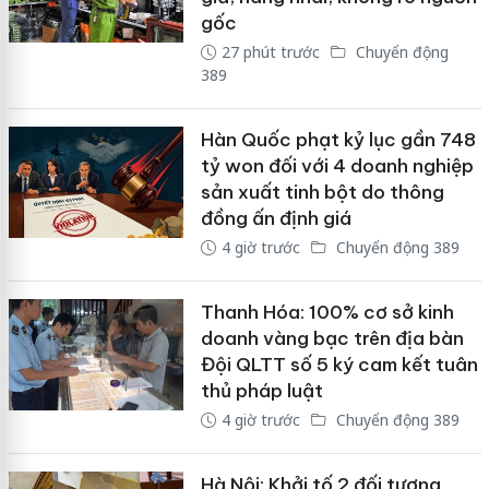
gốc
27 phút trước
Chuyển động
389
Hàn Quốc phạt kỷ lục gần 748
tỷ won đối với 4 doanh nghiệp
sản xuất tinh bột do thông
đồng ấn định giá
4 giờ trước
Chuyển động 389
Thanh Hóa: 100% cơ sở kinh
doanh vàng bạc trên địa bàn
Đội QLTT số 5 ký cam kết tuân
thủ pháp luật
4 giờ trước
Chuyển động 389
Hà Nội: Khởi tố 2 đối tượng