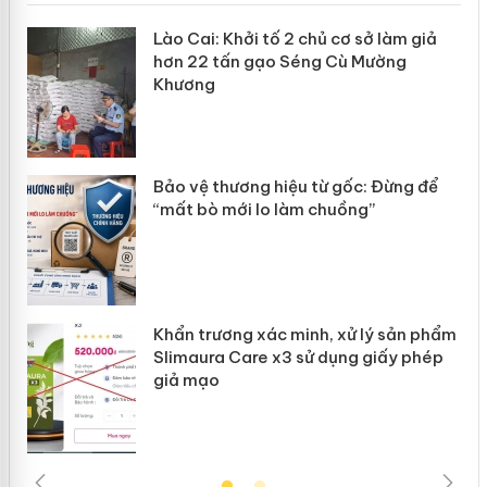
mại
Lào Cai: Khởi tố 2 chủ cơ sở làm giả
hơn 22 tấn gạo Séng Cù Mường
Khương
àng
ản
Bảo vệ thương hiệu từ gốc: Đừng để
“mất bò mới lo làm chuồng”
Khẩn trương xác minh, xử lý sản phẩm
Slimaura Care x3 sử dụng giấy phép
giả mạo