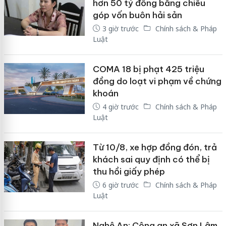
hơn 50 tỷ đồng bằng chiêu
góp vốn buôn hải sản
3 giờ trước
Chính sách & Pháp
Luật
COMA 18 bị phạt 425 triệu
đồng do loạt vi phạm về chứng
khoán
4 giờ trước
Chính sách & Pháp
Luật
Từ 10/8, xe hợp đồng đón, trả
khách sai quy định có thể bị
thu hồi giấy phép
6 giờ trước
Chính sách & Pháp
Luật
Nghệ An: Công an xã Sơn Lâm