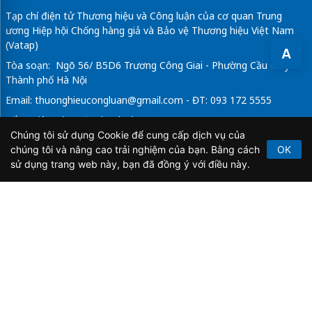
Tạp chí điện tử Thương hiệu và Công luận của cơ quan Trung
ương Hiệp hội Chống hàng giả và Bảo vệ Thương hiệu Việt Nam
(Vatap)
A
Tòa soạn: Ngõ 56/ B5D6 Trương Công Giai - Phường Cầu Giấy -
Thành phố Hà Nội
Email:
thuonghieucongluan@gmail.com
- ĐT: 093 172 5555
Tổng Biên Tập: Vũ Đức Thuận
Chúng tôi sử dụng Cookie để cung cấp dịch vụ của
Giấy phép hoạt động báo chí điện tử số 64/GP-BTTTT do Bộ
chúng tôi và nâng cao trải nghiệm của bạn. Bằng cách
OK
Thông tin và Truyền thông cấp ngày 21/2/2020.
sử dụng trang web này, bạn đã đồng ý với điều này.
Copyright © 2026
TẠP CHÍ THƯƠNG HIỆU & CÔNG
LUẬN
. All Rights Reserved.
Bản quyền thuộc Tạp chí Thương hiệu và Công luận. Cấm
sao chép dưới mọi hình thức nếu không có sự chấp thuận
bằng văn bản.