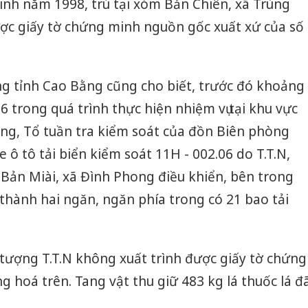
 sinh năm 1998, trú tại xóm Bản Chiên, xã Trùng
ợc giấy tờ chứng minh nguồn gốc xuất xứ của số
ng tỉnh Cao Bằng cũng cho biết, trước đó khoảng
6 trong quá trình thực hiện nhiệm vụ tại khu vực
ng, Tổ tuần tra kiểm soát của đồn Biên phòng
ô tô tải biển kiểm soát 11H - 002.06 do T.T.N,
 Bản Miài, xã Đình Phong điều khiển, bên trong
thành hai ngăn, ngăn phía trong có 21 bao tải
i tượng T.T.N không xuất trình được giấy tờ chứng
 hoá trên. Tang vật thu giữ 483 kg lá thuốc lá đ