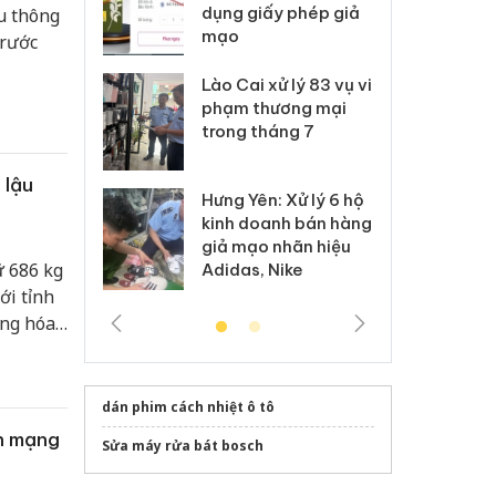
môi trường
dụng giấy phép giả
bả
u thông
anh
mạo
ki
trước
 Thanh Hóa
Lào Cai xử lý 83 vụ vi
Cô
ại trong vụ
phạm thương mại
tìm
xuất, buôn
trong tháng 7
án
 sào giả
bá
 lậu
Hưng Yên: Xử lý 6 hộ
óa: Tìm bị
Th
kinh doanh bán hàng
g vụ án buôn
hạ
giả mạo nhãn hiệu
h sữa
bá
ữ 686 kg
Adidas, Nike
 giả
Mo
ới tỉnh
àng hóa
 kết và
dán phim cách nhiệt ô tô
ên mạng
Sửa máy rửa bát bosch