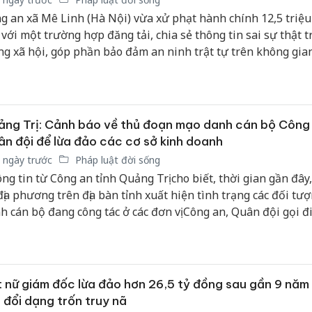
g an xã Mê Linh (Hà Nội) vừa xử phạt hành chính 12,5 triệ
 với một trường hợp đăng tải, chia sẻ thông tin sai sự thật t
g xã hội, góp phần bảo đảm an ninh trật tự trên không gia
ng Trị: Cảnh báo về thủ đoạn mạo danh cán bộ Công 
n đội để lừa đảo các cơ sở kinh doanh
 ngày trước
Pháp luật đời sống
ng tin từ Công an tỉnh Quảng Trị cho biết, thời gian gần đây,
địa phương trên địa bàn tỉnh xuất hiện tình trạng các đối tư
h cán bộ đang công tác ở các đơn vị Công an, Quân đội gọi đ
ại, nhắn tin qua các ứng dụng mạng xã hội cho chủ các cơ sở
nh để đặt mua hàng hóa nhằm lừa đảo chiếm đoạt tài sản.
 nữ giám đốc lừa đảo hơn 26,5 tỷ đồng sau gần 9 năm
 đổi dạng trốn truy nã