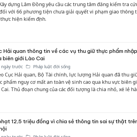
bảo vệ 
Xây dựng Lâm Đồng yêu cầu các trung tâm đăng kiểm tra cứ
kinh do
 đối với 66 phương tiện chưa giải quyết vi phạm giao thông 
 thực hiện kiểm định.
Công an
tìm bị h
án sản 
bán yến
 Hải quan thông tin về các vụ thu giữ thực phẩm nhập
Thanh H
 biên giới Lào Cai
hại tron
 ngày trước
Pháp luật đời sống
bán bìn
o Cục Hải quan, Bộ Tài chính, lực lượng Hải quan đã thu gi
Moyuum
c phẩm nguy cơ mất an toàn vệ sinh cao qua khu vực biên gi
 Cai. Thủ đoạn chung của các đối tượng là chia nhỏ, xé lẻ h
phía Trung Quốc rồi vận chuyển trái phép qua đường bộ, tập
yển vào nội địa để tiêu thụ.
phạt 12,5 triệu đồng vì chia sẻ thông tin sai sự thật tr
hội
 ngày trước
Pháp luật đời sống