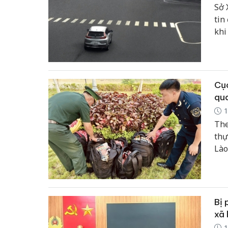
Sở 
tin
khi
Cục
qua
1
The
thự
Lào
từ 
chu
Bị 
xã 
1