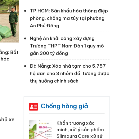
TP.HCM: Sân khấu hóa thông điệp
phòng, chống ma túy tại phường
An Phú Đông
Nghệ An khởi công xây dựng
Trường THPT Nam Đàn 1 quy mô
ằng: Bắt
gần 300 tỷ đồng
g hóa
Đà Nẵng: Xóa nhà tạm cho 5.757
hộ dân cho 3 nhóm đối tượng được
thụ hưởng chính sách
Chống hàng giả
chủ xe
 Tiêu hủy
Khẩn trương xác
Cà
ai hàng ngàn
minh, xử lý sản phẩm
cô
m nhập lậu,
Slimaura Care x3 sử
sả