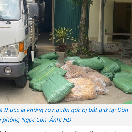
á thuốc lá không rõ nguồn gốc bị bắt giữ tại Đồn
n phòng Ngọc Côn. Ảnh: HD