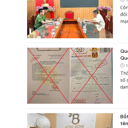
Côn
đối
mạn
Quả
Quâ
1
Thô
số 
dan
tho
doa
Bắt
tên