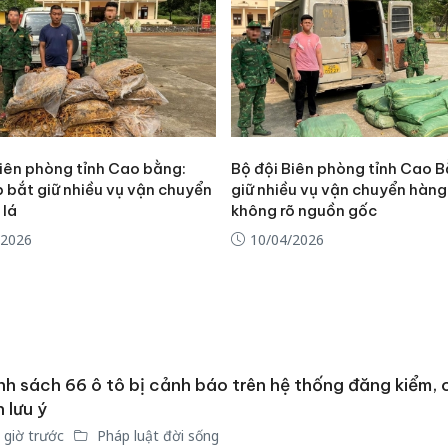
Biên phòng tỉnh Cao bằng:
Bộ đội Biên phòng tỉnh Cao B
p bắt giữ nhiều vụ vận chuyển
giữ nhiều vụ vận chuyển hàn
 lá
không rõ nguồn gốc
/2026
10/04/2026
h sách 66 ô tô bị cảnh báo trên hệ thống đăng kiểm, 
Cà Mau:
 lưu ý
công kh
 giờ trước
Pháp luật đời sống
sản phẩ