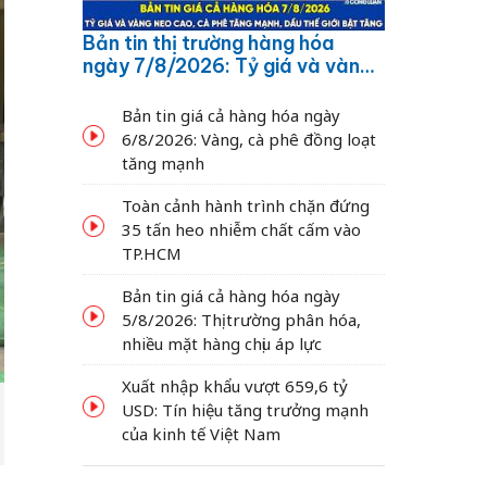
Bản tin thị trường hàng hóa
ngày 7/8/2026: Tỷ giá và vàng
neo cao, cà phê tăng mạnh,
dầu thế giới bật tăng
Bản tin giá cả hàng hóa ngày
6/8/2026: Vàng, cà phê đồng loạt
tăng mạnh
Toàn cảnh hành trình chặn đứng
35 tấn heo nhiễm chất cấm vào
TP.HCM
Bản tin giá cả hàng hóa ngày
5/8/2026: Thị trường phân hóa,
nhiều mặt hàng chịu áp lực
Xuất nhập khẩu vượt 659,6 tỷ
USD: Tín hiệu tăng trưởng mạnh
của kinh tế Việt Nam