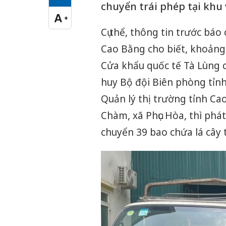
Cỡ chữ vừa
chuyển trái phép tại khu 
A
+
Cỡ chữ lớn
Cụ thể, thông tin trước báo
Cao Bằng cho biết, khoảng
Cửa khẩu quốc tế Tà Lùng c
huy Bộ đội Biên phòng tỉnh 
Quản lý thị trường tỉnh Ca
Chàm, xã Phục Hòa, thì phát
chuyển 39 bao chứa lá cây 