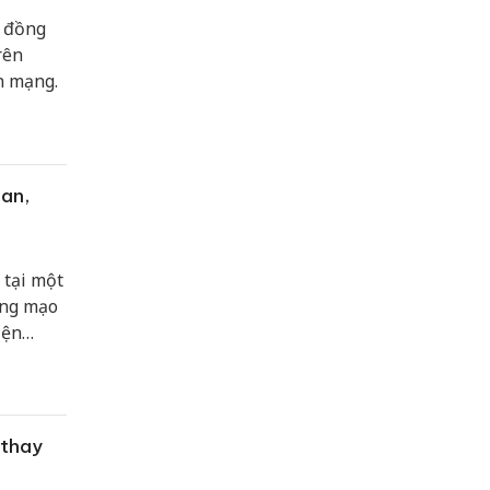
u đồng
rên
n mạng.
an,
 tại một
ợng mạo
iện
 kinh
 thay