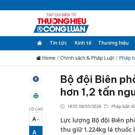
Tin tức
Kinh tế
Thương hiệu
Home
Chính sách & Pháp Luật
Pháp l
Bộ đội Biên ph
hơn 1,2 tấn ngu
18:05 08/05/2026
Pháp luật đ
CỠ CHỮ
A
Lực lượng Bộ đội Biên ph
−
Cỡ chữ nhỏ
thu giữ 1.224kg lá thuốc 
A