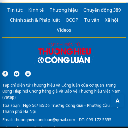
Tin tức
Kinh tế
Thương hiệu
Chuyển động 389
Chính sách & Pháp luật
OCOP
Tư vấn
Xã hội
Videos
Tạp chí điện tử Thương hiệu và Công luận của cơ quan Trung
ương Hiệp hội Chống hàng giả và Bảo vệ Thương hiệu Việt Nam
(Vatap)
A
Tòa soạn: Ngõ 56/ B5D6 Trương Công Giai - Phường Cầu Giấy -
Thành phố Hà Nội
Email:
thuonghieucongluan@gmail.com
- ĐT: 093 172 5555
Tổng Biên Tập: Vũ Đức Thuận