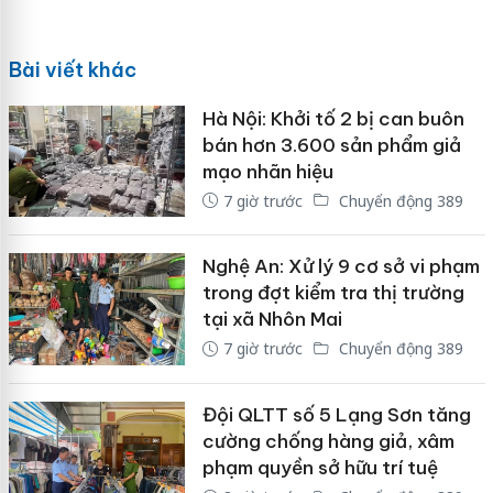
Bài viết khác
Hà Nội: Khởi tố 2 bị can buôn
bán hơn 3.600 sản phẩm giả
mạo nhãn hiệu
7 giờ trước
Chuyển động 389
Nghệ An: Xử lý 9 cơ sở vi phạm
trong đợt kiểm tra thị trường
tại xã Nhôn Mai
7 giờ trước
Chuyển động 389
Đội QLTT số 5 Lạng Sơn tăng
cường chống hàng giả, xâm
phạm quyền sở hữu trí tuệ