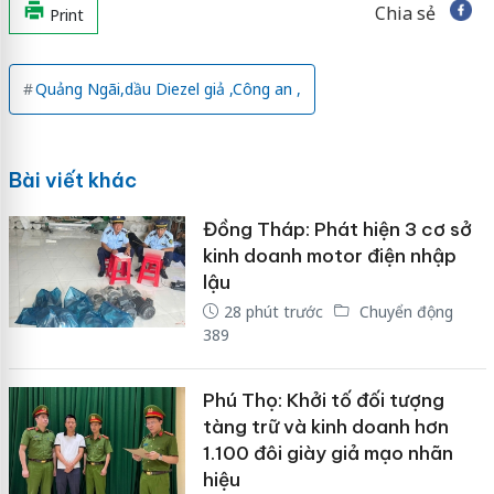
Chia sẻ
Print
Quảng Ngãi,dầu Diezel giả ,Công an ,
Bài viết khác
Đồng Tháp: Phát hiện 3 cơ sở
kinh doanh motor điện nhập
lậu
28 phút trước
Chuyển động
389
Phú Thọ: Khởi tố đối tượng
tàng trữ và kinh doanh hơn
1.100 đôi giày giả mạo nhãn
hiệu