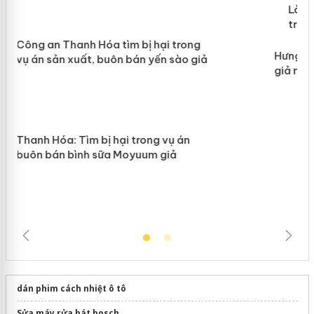
 án
Lào Cai xử lý 83 vụ vi phạm thương mại
trong tháng 7
n
Hưng Yên: Xử lý 6 hộ kinh doanh bán hàng
giả mạo nhãn hiệu Adidas, Nike
dán phim cách nhiệt ô tô
Sửa máy rửa bát bosch