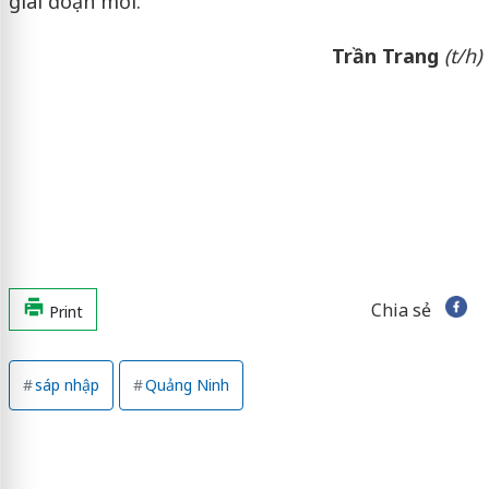
giai đoạn mới.
Trần Trang
(t/h)
Chia sẻ
Print
sáp nhập
Quảng Ninh