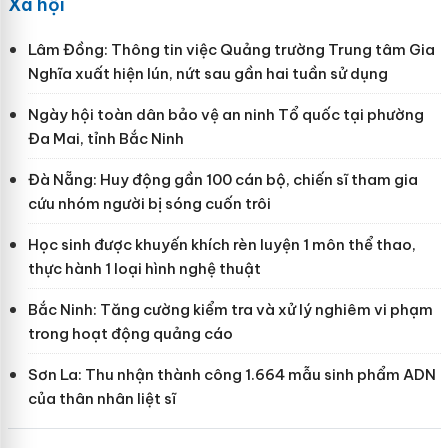
Xã hội
Lâm Đồng: Thông tin việc Quảng trường Trung tâm Gia
Nghĩa xuất hiện lún, nứt sau gần hai tuần sử dụng
Ngày hội toàn dân bảo vệ an ninh Tổ quốc tại phường
Đa Mai, tỉnh Bắc Ninh
Đà Nẵng: Huy động gần 100 cán bộ, chiến sĩ tham gia
cứu nhóm người bị sóng cuốn trôi
Học sinh được khuyến khích rèn luyện 1 môn thể thao,
thực hành 1 loại hình nghệ thuật
Bắc Ninh: Tăng cường kiểm tra và xử lý nghiêm vi phạm
trong hoạt động quảng cáo
Sơn La: Thu nhận thành công 1.664 mẫu sinh phẩm ADN
của thân nhân liệt sĩ