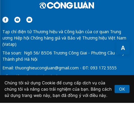
Tạp chí điện tử Thương hiệu và Công luận của cơ quan Trung
ương Hiệp hội Chống hàng giả và Bảo vệ Thương hiệu Việt Nam
(Vatap)
A
Tòa soạn: Ngõ 56/ B5D6 Trương Công Giai - Phường Cầu Giấy -
Thành phố Hà Nội
Email:
thuonghieucongluan@gmail.com
- ĐT: 093 172 5555
Tổng Biên Tập: Vũ Đức Thuận
Chúng tôi sử dụng Cookie để cung cấp dịch vụ của
Giấy phép hoạt động báo chí điện tử số 64/GP-BTTTT do Bộ
chúng tôi và nâng cao trải nghiệm của bạn. Bằng cách
OK
Thông tin và Truyền thông cấp ngày 21/2/2020.
sử dụng trang web này, bạn đã đồng ý với điều này.
Copyright © 2026
TẠP CHÍ THƯƠNG HIỆU & CÔNG
LUẬN
. All Rights Reserved.