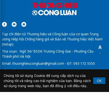
Tạp chí điện tử Thương hiệu và Công luận của cơ quan Trung
ương Hiệp hội Chống hàng giả và Bảo vệ Thương hiệu Việt Nam
(Vatap)
A
Tòa soạn: Ngõ 56/ B5D6 Trương Công Giai - Phường Cầu Giấy -
Thành phố Hà Nội
Email:
thuonghieucongluan@gmail.com
- ĐT: 093 172 5555
Tổng Biên Tập: Vũ Đức Thuận
Chúng tôi sử dụng Cookie để cung cấp dịch vụ của
Giấy phép hoạt động báo chí điện tử số 64/GP-BTTTT do Bộ
chúng tôi và nâng cao trải nghiệm của bạn. Bằng cách
OK
Thông tin và Truyền thông cấp ngày 21/2/2020.
sử dụng trang web này, bạn đã đồng ý với điều này.
Copyright © 2026
TẠP CHÍ THƯƠNG HIỆU & CÔNG