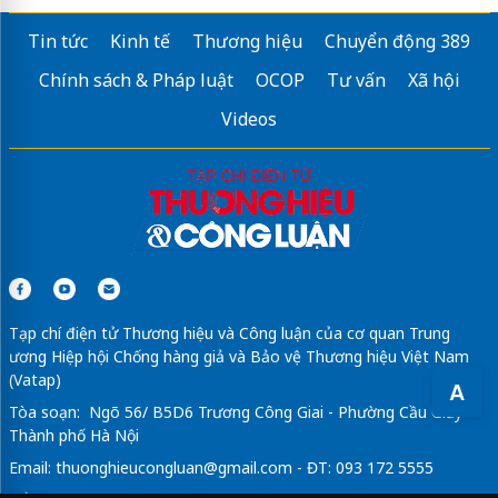
Sửa máy rửa bát bosch
Tin tức
Kinh tế
Thương hiệu
Chuyển động 389
Chuyên
Sửa bếp nội địa Nhật
Giá rẻ
Chính sách & Pháp luật
OCOP
Tư vấn
Xã hội
Giá thuê máy photo
Videos
Mua bán
lioa cũ
giá rẻ
Các
dự án của 769 Audio
đã thực hiện
Tạp chí điện tử Thương hiệu và Công luận của cơ quan Trung
ương Hiệp hội Chống hàng giả và Bảo vệ Thương hiệu Việt Nam
(Vatap)
A
Tòa soạn: Ngõ 56/ B5D6 Trương Công Giai - Phường Cầu Giấy -
Thành phố Hà Nội
Email:
thuonghieucongluan@gmail.com
- ĐT: 093 172 5555