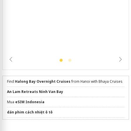
Hưng Yên: Xử lý 6 hộ kinh doanh bán hàng
giả mạo nhãn hiệu Adidas, Nike
Find
Halong Bay Overnight Cruises
from Hanoi with Bhaya Cruises
An Lam Retreats Ninh Van Bay
Mua
eSIM Indonesia
dán phim cách nhiệt ô tô
montana 700
giá tốt