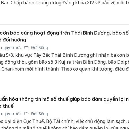
 Ban Chấp hành Trung ương Đảng khóa XIV về bảo vệ môi 
chủ động ứng phó với biến đổi khí hậu trong thời kỳ mới.
cơn bão cùng hoạt động trên Thái Bình Dương, bão số
 đổi hướng
 ngày trước
Đời Sống
ều 5/8, khu vực Tây Bắc Thái Bình Dương ghi nhận ba cơn 
g đồng thời, gồm bão số 3 Kujira trên Biển Đông, bão Dolp
 Chan-hom mới hình thành. Theo cơ quan khí tượng, điều 
hông nằm ở số lượng bão mà ở tác động của các hoàn lưu đố
n biến mưa, nắng tại Việt Nam và khu vực lân cận. Trong khi
3 được dự báo suy yếu thành áp thấp nhiệt đới khi tiến về p
on (Philippines) và không ảnh hưởng đến đất liền nước ta.
ẩn hóa thông tin mã số thuế giúp bảo đảm quyền lợi n
p thuế
 ngày trước
Đời Sống
o đại diện Cục Thuế, Bộ Tài chính, việc chủ động làm sạch,
 thông tin mã số thuế không chỉ bảo đảm quyền lợi của ngư