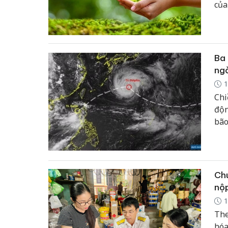
của
và 
Ba 
ngờ
1
Chi
độn
bão
ý k
diễ
số 
Luz
Chu
nộ
1
The
hóa