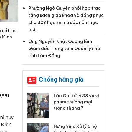
Phường Ngô Quyền phối hợp trao
tặng sách giáo khoa và đồng phục
cho 307 học sinh trước năm học
mới
 cốt liệt
n Minh
Ông Nguyễn Nhật Quang làm
Giám đốc Trung tâm Quản lý nhà
tỉnh Lâm Đồng
Chống hàng giả
tặng
 Thanh Hóa
Lào Cai xử lý 83 vụ vi
Cô
ại trong vụ
phạm thương mại
tìm
xuất, buôn
trong tháng 7
án
 sào giả
bá
hỉ huy
 Điền
Hưng Yên: Xử lý 6 hộ
óa: Tìm bị
Th
Ninh