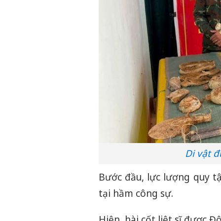
Di vật đ
Bước đầu, lực lượng quy tậ
tại hầm công sự.
Hiện, hài cốt liệt sĩ được 