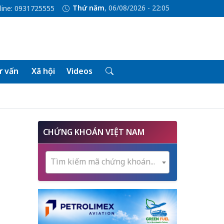
Thứ năm
, 06/08/2026 - 22:05
line: 0931725555
 vấn
Xã hội
Videos
t
CHỨNG KHOÁN VIỆT NAM
Tìm kiếm mã chứng khoán...