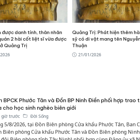
h được danh tính, thân nhân
Quảng Trị: Phát hiện thêm hài
uán 2 hài cốt liệt sĩ vừa được
sỹ có di vật mang tên Nguyễ
 ở Quảng Trị
Thuận
/2026
21/01/2026
 BPCK Phước Tân và Đồn BP Ninh Điền phối hợp trao 
Công an
 cho học sinh nghèo biên giới
tìm bị h
án sản 
 giờ trước
Đời Sống
bán yến
g 5/8/2026, tại Đồn Biên phòng Cửa khẩu Phước Tân, Ban C
 Biên phòng Cửa khẩu Phước Tân và Đồn Biên phòng Ninh
Thanh H
 đội Biên phòng tỉnh Tây Ninh) phối hợp cùng Đảng ủy xã 