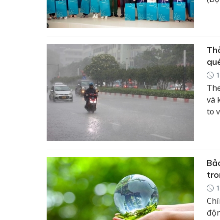
Điề
Air
thắ
Thờ
qu
1
The
và 
to 
rào
xuấ
Tru
Bảo
tro
1
Chí
độn