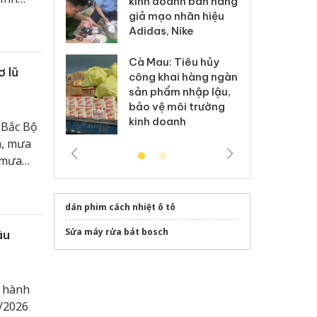
kinh doanh bán hàng
g vụ án buôn
hạ
t Nam
giả mạo nhãn hiệu
h sữa
bá
Adidas, Nike
n giới,
 giả
Mo
Cà Mau: Tiêu hủy
g: Đối tượng
An
ơ lũ
công khai hàng ngàn
 đường dây
ch
sản phẩm nhập lậu,
 giả tại Phú
bá
bảo vệ môi trường
 đầu thú
Qu
kinh doanh
 Bắc Bộ
a, mưa
 mưa
 thể
và Bắc
dán phim cách nhiệt ô tô
Sửa máy rửa bát bosch
ậu
h hành
/2026