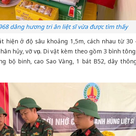
68 dâng hương tri ân liệt sĩ vừa được tìm thấy
hát hiện ở độ sâu khoảng 1,5m, cách nhau từ 30 
ân hủy, vỡ vụn. Di vật kèm theo gồm 3 bình tông
xẻng bộ binh, cao Sao Vàng, 1 bát B52, dây thôn