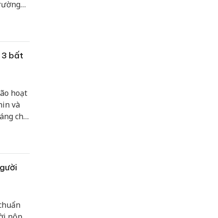
trường
 3 bất
bão hoạt
hin và
đáng chú
i với
 đó, bão
hía đảo
gười
 chuẩn
ời nộp