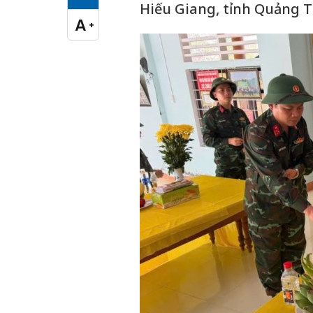
Cỡ chữ vừa
Hiếu Giang, tỉnh Quảng Tr
A
+
Cỡ chữ lớn