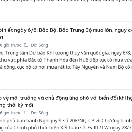
hại tron
n và Đảng ủy, Ban giám đốc Trung tâm huấn luyện bay Việ
bán bìn
line tổ chức chương trình “Hành trình về nguồn, ấm tình biê
Moyuum
p sáng tự hào”.
An Gian
i tiết ngày 6/8: Bắc Bộ, Bắc Trung Bộ mưa lớn, nguy c
chủ mưu
ét
bán hàng
6 giờ trước
Đời Sống
Quốc ra
o Trung tâm Dự báo Khí tượng thủy văn quốc gia, ngày 6/8,
khu vực phía Bắc từ Thanh Hóa đến Huế tiếp tục có mưa vừ
và dông, cục bộ có nơi mưa rất to. Tây Nguyên và Nam Bộ có
, dông rải rác, tập trung chủ yếu vào chiều tối; một số nơi có
t hiện mưa to cục bộ. Mưa lớn tại khu vực miền núi Bắc Bộ 
ng Bộ tiềm ẩn nguy cơ lũ quét, sạt lở đất.
 vệ môi trường và chủ động ứng phó với biến đổi khí h
ng thời kỳ mới
6 giờ trước
Đời Sống
nh phủ ban hành Nghị quyết số 208/NQ-CP về Chương trìn
g của Chính phủ thực hiện Kết luận số 75-KL/TW ngày 28/7