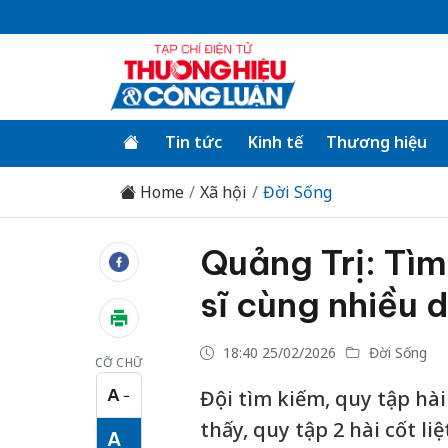
Tin tức
Kinh tế
Thương hiệu
Home
Xã hội
Đời Sống
Quảng Trị: Tìm 
sĩ cùng nhiều d
18:40 25/02/2026
Đời Sống
CỠ CHỮ
A
Đội tìm kiếm, quy tập hài
−
Cỡ chữ nhỏ
thấy, quy tập 2 hài cốt li
A