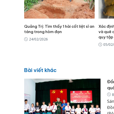
Quảng Trị: Tìm thấy 1 hài cốt liệt sĩ an
Xác địn
táng trong hòm đạn
và quê q
quy tập
24/02/2026
05/02
Bài viết khác
Đồn
quà
8
Sán
Đồn
(Bộ