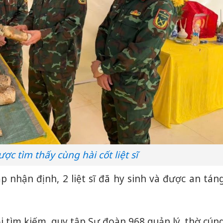
ược tìm thấy cùng hài cốt liệt sĩ
p nhận định, 2 liệt sĩ đã hy sinh và được an tán
Đội tìm kiếm, quy tập Sư đoàn 968 quản lý, thờ cún