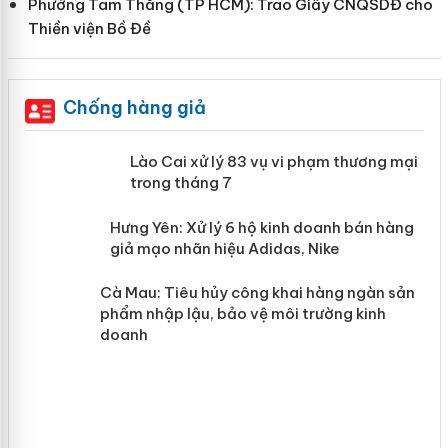
Phường Tam Thắng (TP HCM): Trao Giấy CNQSDĐ cho
Thiền viện Bồ Đề
Chống hàng giả
 án
Lào Cai xử lý 83 vụ vi phạm thương
mại trong tháng 7
n
y
Hưng Yên: Xử lý 6 hộ kinh doanh bán
hàng giả mạo nhãn hiệu Adidas, Nike
Cà Mau: Tiêu hủy công khai hàng