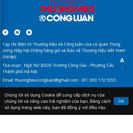
Tạp chí điện tử Thương hiệu và Công luận của cơ quan Trung
ương Hiệp hội Chống hàng giả và Bảo vệ Thương hiệu Việt Nam
(Vatap)
A
Tòa soạn: Ngõ 56/ B5D6 Trương Công Giai - Phường Cầu Giấy -
Thành phố Hà Nội
Email:
thuonghieucongluan@gmail.com
- ĐT: 093 172 5555
Tổng Biên Tập: Vũ Đức Thuận
Chúng tôi sử dụng Cookie để cung cấp dịch vụ của
Giấy phép hoạt động báo chí điện tử số 64/GP-BTTTT do Bộ
chúng tôi và nâng cao trải nghiệm của bạn. Bằng cách
OK
Thông tin và Truyền thông cấp ngày 21/2/2020.
sử dụng trang web này, bạn đã đồng ý với điều này.
Copyright © 2026
TẠP CHÍ THƯƠNG HIỆU & CÔNG