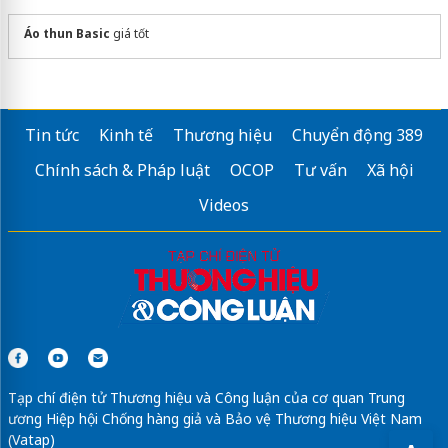
đồng phục văn phòng
Áo thun Basic
giá tốt
Bảng
giá may áo polo đồng phục
Thuê
áo dài trắng kỷ yếu
4 tà
Top
mẫu áo đồng phục lớp
hot 2026
Tin tức
Kinh tế
Thương hiệu
Chuyển động 389
Việc làm thợ tóc Nam
Chính sách & Pháp luật
OCOP
Tư vấn
Xã hội
Sửa máy rửa bát bosch
Videos
dán phim cách nhiệt ô tô
Tạp chí điện tử Thương hiệu và Công luận của cơ quan Trung
ương Hiệp hội Chống hàng giả và Bảo vệ Thương hiệu Việt Nam
(Vatap)