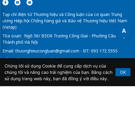
Tạp chí điện tử Thương hiệu và Công luận của cơ quan Trung
ương Hiệp hội Chống hàng giả và Bảo vệ Thương hiệu Việt Nam
(Vatap)
A
Tòa soạn: Ngõ 56/ B5D6 Trương Công Giai - Phường Cầu Giấy -
Thành phố Hà Nội
Email:
thuonghieucongluan@gmail.com
- ĐT: 093 172 5555
Tổng Biên Tập: Vũ Đức Thuận
Chúng tôi sử dụng Cookie để cung cấp dịch vụ của
Giấy phép hoạt động báo chí điện tử số 64/GP-BTTTT do Bộ
chúng tôi và nâng cao trải nghiệm của bạn. Bằng cách
OK
Thông tin và Truyền thông cấp ngày 21/2/2020.
sử dụng trang web này, bạn đã đồng ý với điều này.
Copyright © 2026
TẠP CHÍ THƯƠNG HIỆU & CÔNG
LUẬN
. All Rights Reserved.
Bản quyền thuộc Tạp chí Thương hiệu và Công luận. Cấm
sao chép dưới mọi hình thức nếu không có sự chấp thuận