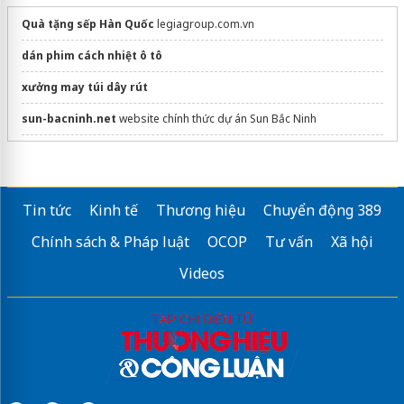
Quà tặng sếp Hàn Quốc
legiagroup.com.vn
dán phim cách nhiệt ô tô
xưởng may túi dây rút
sun-bacninh.net
website chính thức dự án Sun Bắc Ninh
Chọn
quà kinh tế - tinh tế - tử tế
tại Chus
Sửa máy rửa bát bosch
Tin tức
Kinh tế
Thương hiệu
Chuyển động 389
Chính sách & Pháp luật
OCOP
Tư vấn
Xã hội
Videos