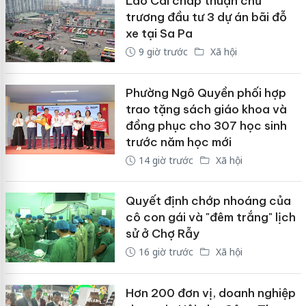
Lào Cai chấp thuận chủ
trương đầu tư 3 dự án bãi đỗ
xe tại Sa Pa
9 giờ trước
Xã hội
Phường Ngô Quyền phối hợp
trao tặng sách giáo khoa và
đồng phục cho 307 học sinh
trước năm học mới
14 giờ trước
Xã hội
Quyết định chớp nhoáng của
cô con gái và "đêm trắng" lịch
sử ở Chợ Rẫy
16 giờ trước
Xã hội
Hơn 200 đơn vị, doanh nghiệp