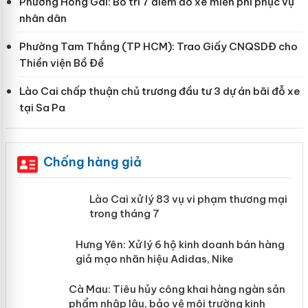
Phường Hồng Gai: Bố trí 7 điểm đỗ xe miễn phí phục vụ
nhân dân
Phường Tam Thắng (TP HCM): Trao Giấy CNQSDĐ cho
Thiền viện Bồ Đề
Lào Cai chấp thuận chủ trương đầu tư 3 dự án bãi đỗ xe
tại Sa Pa
Chống hàng giả
 án
Lào Cai xử lý 83 vụ vi phạm thương
mại trong tháng 7
n
y
Hưng Yên: Xử lý 6 hộ kinh doanh bán hàng
giả mạo nhãn hiệu Adidas, Nike