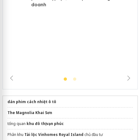
Cà Mau: Tiêu hủy công khai hàng
ngàn sản phẩm nhập lậu, bảo vệ môi
trường kinh doanh
dán phim cách nhiệt ô tô
The Magnolia Khai Sơn
tổng quan
khu đô thị vạn phúc
Phân khu
Tài lộc Vinhomes Royal Island
chủ đầu tư