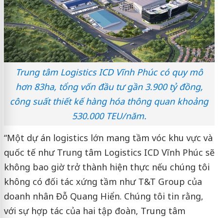
Trung tâm Logistics ICD Vĩnh Phúc có quy mô
hơn 83ha, tổng vốn đầu tư gần 3.900 tỷ đồng,
công suất thiết kế hàng hóa thông quan khoảng
530.000 TEU/năm.
“Một dự án logistics lớn mang tầm vóc khu vực và
quốc tế như Trung tâm Logistics ICD Vĩnh Phúc sẽ
không bao giờ trở thành hiện thực nếu chúng tôi
không có đối tác xứng tầm như T&T Group của
doanh nhân Đỗ Quang Hiển. Chúng tôi tin rằng,
với sự hợp tác của hai tập đoàn, Trung tâm