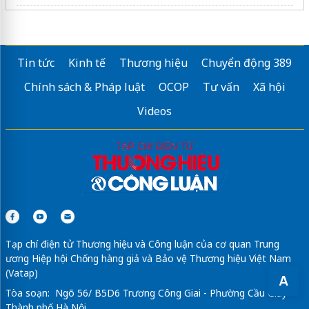
Sửa máy rửa bát bosch
Tin tức
Kinh tế
Thương hiệu
Chuyển động 389
Chính sách & Pháp luật
OCOP
Tư vấn
Xã hội
Videos
Tạp chí điện tử Thương hiệu và Công luận của cơ quan Trung
ương Hiệp hội Chống hàng giả và Bảo vệ Thương hiệu Việt Nam
(Vatap)
A
Tòa soạn: Ngõ 56/ B5D6 Trương Công Giai - Phường Cầu Giấy -
Thành phố Hà Nội