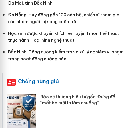
Đa Mai, tỉnh Bắc Ninh
Đà Nẵng: Huy động gần 100 cán bộ, chiến sĩ tham gia
cứu nhóm người bị sóng cuốn trôi
Học sinh được khuyến khích rèn luyện 1 môn thể thao,
thực hành 1 loại hình nghệ thuật
Bắc Ninh: Tăng cường kiểm tra và xử lý nghiêm vi phạm
trong hoạt động quảng cáo
Chống hàng giả
àng
Bảo vệ thương hiệu từ gốc: Đừng để
“mất bò mới lo làm chuồng”
ản