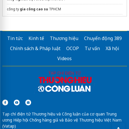
công ty
gia công cao su
TPHCM
máy trộn bột
Công ty kiểm định xây dựng
Tin tức
Kinh tế
Thương hiệu
Chuyển động 389
Giá lắp
cổng xếp nhôm
hợp kim
Chính sách & Pháp luật
OCOP
Tư vấn
Xã hội
Tư vấn
hệ thống giữ xe tự động
Videos
Giá
barrier tự động
2026
dán phim cách nhiệt ô tô
Sửa máy rửa bát bosch
Tạp chí điện tử Thương hiệu và Công luận của cơ quan Trung
ương Hiệp hội Chống hàng giả và Bảo vệ Thương hiệu Việt Nam
(Vatap)