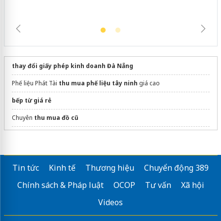
thay đổi giấy phép kinh doanh Đà Nẵng
Phế liệu Phát Tài
thu mua phế liệu tây ninh
giá cao
bếp từ giá rẻ
Chuyên
thu mua đồ cũ
tủ giữ nóng thức ăn
Bộ bàn ghế phòng ăn
nhiều kích thước
Tin tức
Kinh tế
Thương hiệu
Chuyển động 389
in bao bì giấy theo yêu cầu
Chính sách & Pháp luật
OCOP
Tư vấn
Xã hội
dán phim cách nhiệt ô tô
Videos
Đồ chơi
Scooter
chính hãng