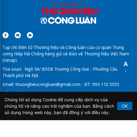
May
đồng phục quán cà phê
giá tốt
Sửa máy rửa bát bosch
Tạp chí điện tử Thương hiệu và Công luận của cơ quan Trung
ương Hiệp hội Chống hàng giả và Bảo vệ Thương hiệu Việt Nam
(Vatap)
A
Tòa soạn: Ngõ 56/ B5D6 Trương Công Giai - Phường Cầu Giấy -
Thành phố Hà Nội
Email:
thuonghieucongluan@gmail.com
- ĐT: 093 172 5555
Tổng Biên Tập: Vũ Đức Thuận
Chúng tôi sử dụng Cookie để cung cấp dịch vụ của
Giấy phép hoạt động báo chí điện tử số 64/GP-BTTTT do Bộ
chúng tôi và nâng cao trải nghiệm của bạn. Bằng cách
OK
Thông tin và Truyền thông cấp ngày 21/2/2020.
sử dụng trang web này, bạn đã đồng ý với điều này.