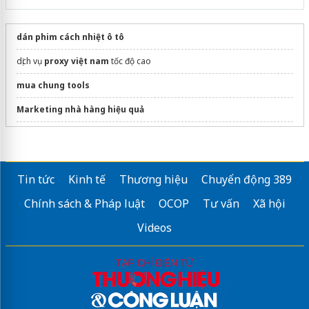
dán phim cách nhiệt ô tô
dịch vụ
proxy việt nam
tốc độ cao
mua chung tools
Marketing nhà hàng hiệu quả
Bảng giá
sim năm sinh 2017
đẹp và rẻ
Quảng cáo Nguyễn Gia Phát
Tin tức
Kinh tế
Thương hiệu
Chuyển động 389
Sửa máy rửa bát bosch
Chính sách & Pháp luật
OCOP
Tư vấn
Xã hội
Videos