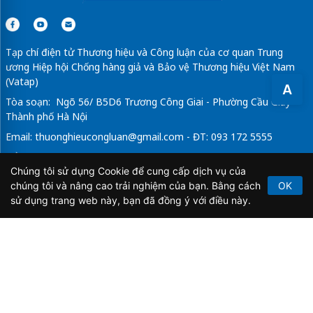
Tạp chí điện tử Thương hiệu và Công luận của cơ quan Trung
ương Hiệp hội Chống hàng giả và Bảo vệ Thương hiệu Việt Nam
(Vatap)
A
Tòa soạn: Ngõ 56/ B5D6 Trương Công Giai - Phường Cầu Giấy -
Thành phố Hà Nội
Email:
thuonghieucongluan@gmail.com
- ĐT: 093 172 5555
Tổng Biên Tập: Vũ Đức Thuận
Chúng tôi sử dụng Cookie để cung cấp dịch vụ của
Giấy phép hoạt động báo chí điện tử số 64/GP-BTTTT do Bộ
chúng tôi và nâng cao trải nghiệm của bạn. Bằng cách
OK
Thông tin và Truyền thông cấp ngày 21/2/2020.
sử dụng trang web này, bạn đã đồng ý với điều này.
Copyright © 2026
TẠP CHÍ THƯƠNG HIỆU & CÔNG
LUẬN
. All Rights Reserved.
Bản quyền thuộc Tạp chí Thương hiệu và Công luận. Cấm