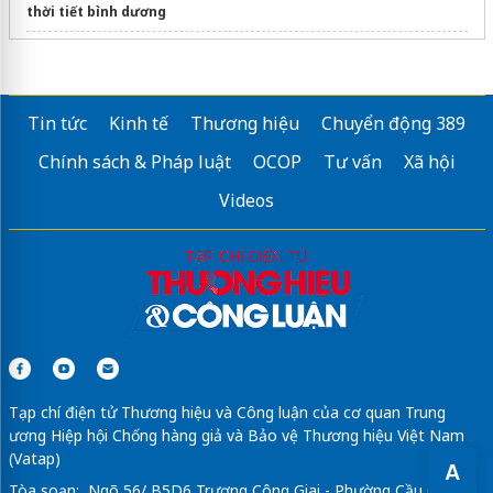
thời tiết bình dương
thời tiết hồ chí minh
Sửa máy rửa bát bosch
Tin tức
Kinh tế
Thương hiệu
Chuyển động 389
thời tiết Đắk Lắk
Chính sách & Pháp luật
OCOP
Tư vấn
Xã hội
Videos
Tạp chí điện tử Thương hiệu và Công luận của cơ quan Trung
ương Hiệp hội Chống hàng giả và Bảo vệ Thương hiệu Việt Nam
(Vatap)
A
Tòa soạn: Ngõ 56/ B5D6 Trương Công Giai - Phường Cầu Giấy -