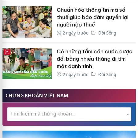
Chuẩn hóa thông tin mã số
thuế giúp bảo đảm quyền lợi
người nộp thuế
2 ngày trước
Đời Sống
Có những tấm căn cước được
E-MAGAZINE
đổi bằng nhiều tháng đi tìm
một danh tính
2 ngày trước
Đời Sống
CHỨNG KHOÁN VIỆT NAM
Tìm kiếm mã chứng khoán...