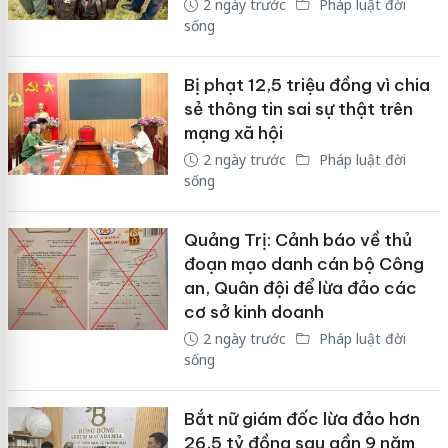
2 ngày trước
Pháp luật đời
sống
Bị phạt 12,5 triệu đồng vì chia
sẻ thông tin sai sự thật trên
mạng xã hội
2 ngày trước
Pháp luật đời
sống
Quảng Trị: Cảnh báo về thủ
đoạn mạo danh cán bộ Công
an, Quân đội để lừa đảo các
cơ sở kinh doanh
2 ngày trước
Pháp luật đời
sống
Bắt nữ giám đốc lừa đảo hơn
26,5 tỷ đồng sau gần 9 năm