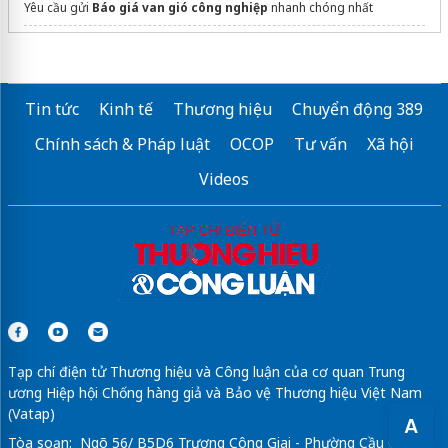
Yêu cầu gửi
Báo giá van gió công nghiệp
nhanh chóng nhất
Sửa máy rửa bát bosch
Tin tức
Kinh tế
Thương hiệu
Chuyển động 389
Chính sách & Pháp luật
OCOP
Tư vấn
Xã hội
Videos
Tạp chí điện tử Thương hiệu và Công luận của cơ quan Trung
ương Hiệp hội Chống hàng giả và Bảo vệ Thương hiệu Việt Nam
(Vatap)
A
Tòa soạn: Ngõ 56/ B5D6 Trương Công Giai - Phường Cầu Giấy -