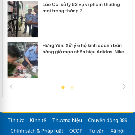
Lào Cai xử lý 83 vụ vi phạm thương
n
mại trong tháng 7
Hưng Yên: Xử lý 6 hộ kinh doanh bán
hàng giả mạo nhãn hiệu Adidas, Nike
Tin tức
Kinh tế
Thương hiệu
Chuyển động 389
Chính sách & Pháp luật
OCOP
Tư vấn
Xã hội