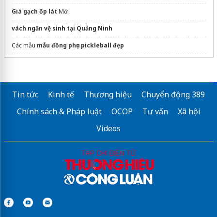
Giá gạch ốp lát
Mới
vách ngăn vệ sinh tại Quảng Ninh
Các mẫu
mẫu đồng phục pickleball đẹp
Thông tin, điều kiện
du học Hà Lan
Sửa máy rửa bát bosch
Tin tức
Kinh tế
Thương hiệu
Chuyển động 389
ngành ngân hàng
ĐH Duy Tân
Chính sách & Pháp luật
OCOP
Tư vấn
Xã hội
Du học nghề New Zealand
Videos