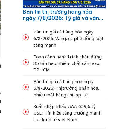
Bản tin thị trường hàng hóa
ngày 7/8/2026: Tỷ giá và vàng
neo cao, cà phê tăng mạnh,
dầu thế giới bật tăng
Bản tin giá cả hàng hóa ngày
6/8/2026: Vàng, cà phê đồng loạt
tăng mạnh
Toàn cảnh hành trình chặn đứng
35 tấn heo nhiễm chất cấm vào
h
TP.HCM
Bản tin giá cả hàng hóa ngày
5/8/2026: Thị trường phân hóa,
,
nhiều mặt hàng chịu áp lực
a
Xuất nhập khẩu vượt 659,6 tỷ
à
USD: Tín hiệu tăng trưởng mạnh
của kinh tế Việt Nam