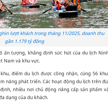
ghìn lượt khách trong tháng 11/2025, doanh thu
gần 1.179 tỷ đồng
số ấn tượng, khẳng định sức hút của du lịch Nin
iệt Nam và khu vực.
 khu, điểm du lịch được công nhận, cùng 56 khu
ềm năng phát triển. Các hoạt động du lịch trên đị
 định, nhiều nơi chủ động nâng cấp sản phẩm v
 đa dạng của du khách.