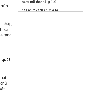
đặt vé
núi thần tài
giá tốt
thôn
dán phim cách nhiệt ô tô
VietJet Air
p nhập,
tour nha trang
h vai
ia tăng
Mua
eSIM du lịch Thái Lan
ng xây
with our
luxury private tour
Sửa máy rửa bát bosch
ũ quét,
Thái
 chủ
sét,