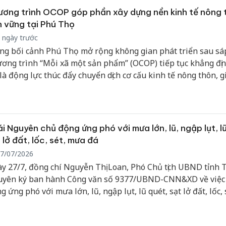
ơng trình OCOP góp phần xây dựng nền kinh tế nông 
 vững tại Phú Thọ
 ngày trước
ng bối cảnh Phú Thọ mở rộng không gian phát triển sau sá
ơng trình “Mỗi xã một sản phẩm” (OCOP) tiếp tục khẳng địn
 là động lực thúc đẩy chuyển dịch cơ cấu kinh tế nông thôn, g
 trị nông sản, phát triển kinh tế tập thể và nâng cao chất lượ
g nông thôn mới.
i Nguyên chủ động ứng phó với mưa lớn, lũ, ngập lụt, l
 lở đất, lốc, sét, mưa đá
7/07/2026
y 27/7, đồng chí Nguyễn Thị Loan, Phó Chủ tịch UBND tỉnh 
yên ký ban hành Công văn số 9377/UBND-CNN&XD về việc
g ứng phó với mưa lớn, lũ, ngập lụt, lũ quét, sạt lở đất, lốc, 
 đá.