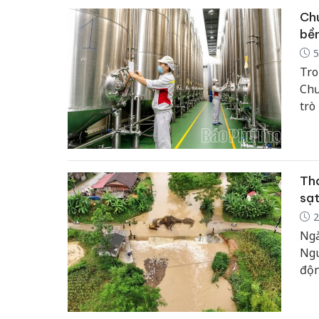
Chư
bền
5
Tro
Chư
trò
giá
dựn
Thá
sạt
2
Ngà
Ngu
độn
mưa