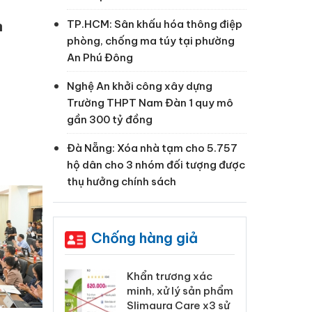
n
TP.HCM: Sân khấu hóa thông điệp
phòng, chống ma túy tại phường
An Phú Đông
Nghệ An khởi công xây dựng
Trường THPT Nam Đàn 1 quy mô
gần 300 tỷ đồng
Đà Nẵng: Xóa nhà tạm cho 5.757
hộ dân cho 3 nhóm đối tượng được
thụ hưởng chính sách
Chống hàng giả
 Tiêu hủy
Khẩn trương xác
Cà
ai hàng ngàn
minh, xử lý sản phẩm
cô
m nhập lậu,
Slimaura Care x3 sử
sả