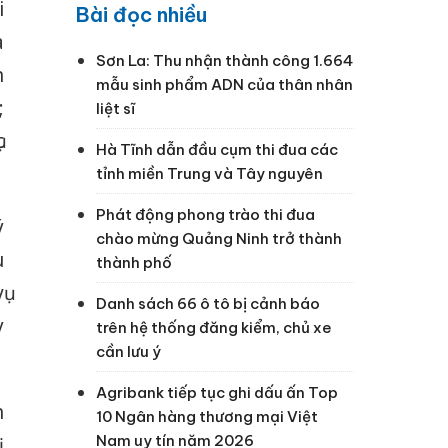
i
Bài đọc nhiều
à
Sơn La: Thu nhận thành công 1.664
n
mẫu sinh phẩm ADN của thân nhân
;
liệt sĩ
c
Hà Tĩnh dẫn đầu cụm thi đua các
tỉnh miền Trung và Tây nguyên
Phát động phong trào thi đua
ý
chào mừng Quảng Ninh trở thành
u
thành phố
ụ
Danh sách 66 ô tô bị cảnh báo
y
trên hệ thống đăng kiểm, chủ xe
cần lưu ý
Agribank tiếp tục ghi dấu ấn Top
h
10 Ngân hàng thương mại Việt
Nam uy tín năm 2026
ị