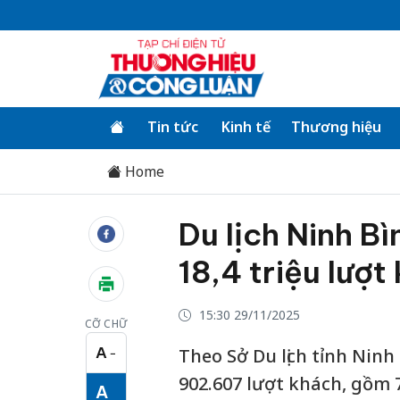
Tin tức
Kinh tế
Thương hiệu
Home
Du lịch Ninh B
18,4 triệu lượt
15:30 29/11/2025
CỠ CHỮ
A
Theo Sở Du lịch tỉnh Ninh
−
Cỡ chữ nhỏ
902.607 lượt khách, gồm 7
A