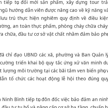
 tiếp tục đổi mới sản phẩm, xây dựng tour trả
 ngũ hướng dẫn viên được nâng cao về kỹ năng v
 lưu trú thực hiện nghiêm quy định về điều kiệ
rường, an toàn thực phẩm, phòng cháy chữa cháy
a chữa, đầu tư cơ sở vật chất nhằm đảm bảo phụ
 đã chỉ đạo UBND các xã, phường và Ban Quản l
g cường triển khai bộ quy tắc ứng xử văn minh d
t lượng môi trường tại các bãi tắm ven biển phục v
 dẫn tổ chức các hoạt động lễ hội theo đúng qu
 Ninh Bình tiếp tục đôn đốc việc bảo đảm an nin
, đầu tư tu bổ và nâng cấp cơ sở hạ tầng, chuẩn b