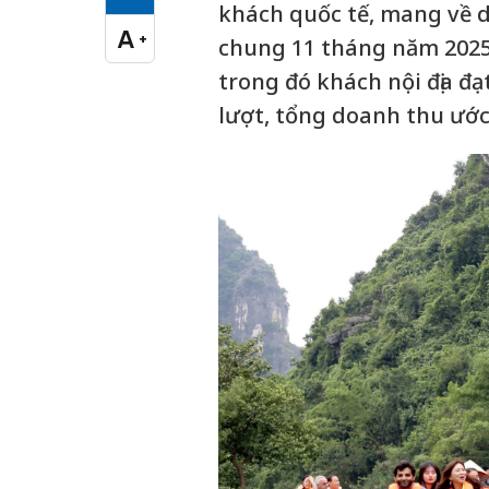
Cỡ chữ vừa
khách quốc tế, mang về d
A
+
chung 11 tháng năm 2025,
Cỡ chữ lớn
trong đó khách nội địa đạt
lượt, tổng doanh thu ước