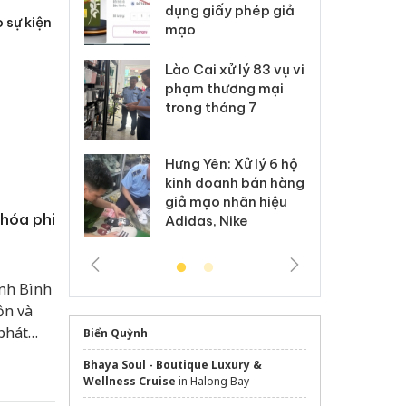
môi trường
dụng giấy phép giả
bả
 sự kiện
anh
mạo
ki
 Thanh Hóa
Lào Cai xử lý 83 vụ vi
Cô
ại trong vụ
phạm thương mại
tìm
xuất, buôn
trong tháng 7
án
 sào giả
bá
Hưng Yên: Xử lý 6 hộ
óa: Tìm bị
Th
kinh doanh bán hàng
g vụ án buôn
hạ
giả mạo nhãn hiệu
h sữa
bá
 hóa phi
Adidas, Nike
 giả
Mo
inh Bình
ồn và
 phát
Biển Quỳnh
Bhaya Soul - Boutique Luxury &
Wellness Cruise
in Halong Bay