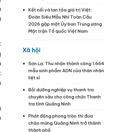
h
Kết nối và lan tỏa giá trị Việt:
Đoàn Siêu Mẫu Nhí Toàn Cầu
u
2026 gặp mặt Ủy ban Trung ương
Mặt trận Tổ quốc Việt Nam
c
Xã hội
g
u
Sơn La: Thu nhận thành công 1.664
mẫu sinh phẩm ADN của thân nhân
c
liệt sĩ
h
Bồi dưỡng nghiệp vụ thanh tra
chuyên sâu cho công chức Thanh
tra tỉnh Quảng Ninh
u
Phát động phong trào thi đua
p
chào mừng Quảng Ninh trở thành
thành phố