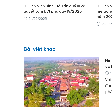
Du lịch Ninh Bình: Dấu ấn quý III và
Du lịch 
quyết tâm bứt phá quý IV/2025
mẽ tron
năm 20
24/09/2025
29/08
Bài viết khác
Nin
vật
1
Với
đan
phá
tri