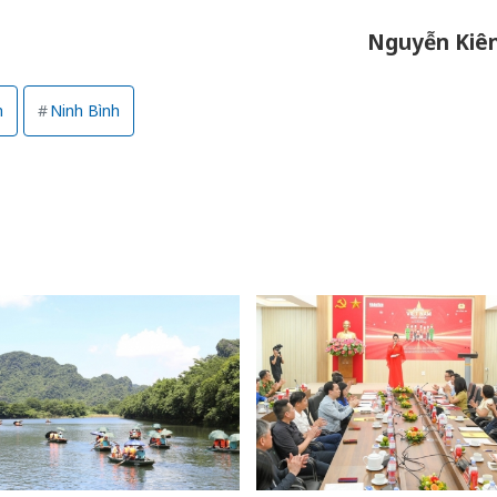
Nguyễn Kiê
h
Ninh Bình
Cà Mau:
công kh
sản phẩ