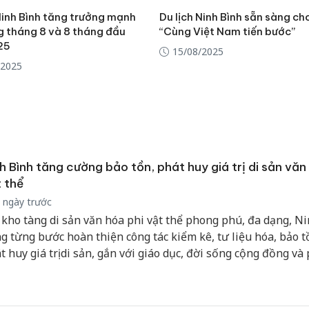
bảo vệ 
Ninh Bình tăng trưởng mạnh
Du lịch Ninh Bình sẵn sàng cho
kinh do
g tháng 8 và 8 tháng đầu
“Cùng Việt Nam tiến bước”
25
15/08/2025
Công an
/2025
tìm bị h
án sản 
bán yến
Thanh H
hại tron
bán bìn
h Bình tăng cường bảo tồn, phát huy giá trị di sản văn
Moyuum
 thể
 ngày trước
 kho tàng di sản văn hóa phi vật thể phong phú, đa dạng, N
g từng bước hoàn thiện công tác kiểm kê, tư liệu hóa, bảo t
t huy giá trị di sản, gắn với giáo dục, đời sống cộng đồng và
ển du lịch bền vững.