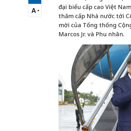
Cỡ chữ vừa
đại biểu cấp cao Việt Nam
A
+
Cỡ chữ lớn
thăm cấp Nhà nước tới Cộ
mời của Tổng thống Cộng
Marcos Jr. và Phu nhân.