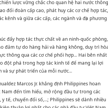
g chiến lược vững chắc cho quan hệ hai nước thôn
ao đổi đoàn cấp cao, phát huy các cơ chế hợp tác
c kênh và giữa các cấp, các ngành và địa phương
thúc đẩy hợp tác thực chất về an ninh-quốc phòng,
ảo đảm tự do hàng hải và hàng không, duy trì hò
vực thông qua các cơ chế phối hợp… Hai bên nhất
ạo đột phá trong hợp tác kinh tế để mang lại lợi
n và sự phát triển của mỗi nước…
aldez Marcos Jr. khẳng định Philippines hoan
t Nam đến tìm hiểu, mở rộng đầu tư trong các
, y tế, chuyển đổi số,…; Philippines sẽ dành nhiều
 kiện thuận lợi nhất cho các nhà đầu tư Việt Nam.