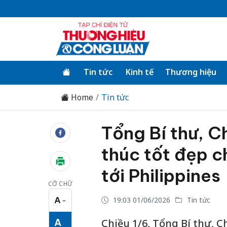
Tin tức
Kinh tế
Thương hiệu
Home
Tin tức
Tổng Bí thư, C
thúc tốt đẹp 
tới Philippines
CỠ CHỮ
A
19:03 01/06/2026
Tin tức
−
Cỡ chữ nhỏ
A
Chiều 1/6, Tổng Bí thư, 