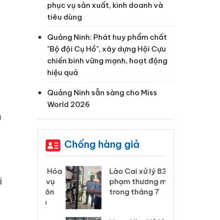
phục vụ sản xuất, kinh doanh và
tiêu dùng
Quảng Ninh: Phát huy phẩm chất
"Bộ đội Cụ Hồ", xây dựng Hội Cựu
chiến binh vững mạnh, hoạt động
hiệu quả
Quảng Ninh sẵn sàng cho Miss
World 2026
m
Chống hàng giả
 Thanh Hóa
Lào Cai xử lý 83 vụ vi
Cô
i
ại trong vụ
phạm thương mại
tìm
xuất, buôn
trong tháng 7
án
 sào giả
bá