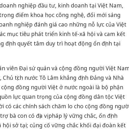
c doanh nghiệp đầu tư, kinh doanh tại Việt Nam,
c trọng điểm khoa học công nghệ, đổi mới sáng
doanh nghiệp đánh giá cao những nỗ lực của Việt
ác mục tiêu phát triển kinh tế-xã hội và cam kết
 định quyết tâm duy trì hoạt động ổn định tại
hân viên Đại sứ quán và cộng đồng người Việt Na
hư, Chủ tịch nước Tô Lâm khẳng định Đảng và Nhà
cộng đồng người Việt ở nước ngoài là bộ phận
guồn lực quan trọng của cộng đồng dân tộc Việt
Công an
ời có các chính sách chăm lo cho cộng đồng ngườ
tìm bị h
án sản 
rợ bà con có địa vị pháp lý vững chắc, ổn định
bán yến
 hội sở tại; củng cố vững chắc khối đại đoàn kết