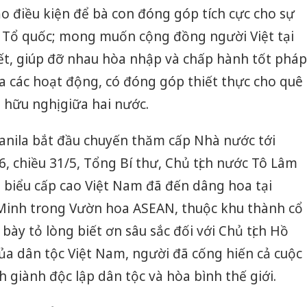
Thanh H
ạo điều kiện để bà con đóng góp tích cực cho sự
hại tron
 Tổ quốc; mong muốn cộng đồng người Việt tại
bán bìn
Moyuum
kết, giúp đỡ nhau hòa nhập và chấp hành tốt pháp
gia các hoạt động, có đóng góp thiết thực cho quê
An Gian
chủ mưu
hữu nghị giữa hai nước.
bán hàng
Quốc ra
anila bắt đầu chuyến thăm cấp Nhà nước tới
6, chiều 31/5, Tổng Bí thư, Chủ tịch nước Tô Lâm
 biểu cấp cao Việt Nam đã đến dâng hoa tại
 Minh trong Vườn hoa ASEAN, thuộc khu thành cổ
bày tỏ lòng biết ơn sâu sắc đối với Chủ tịch Hồ
i của dân tộc Việt Nam, người đã cống hiến cả cuộc
 giành độc lập dân tộc và hòa bình thế giới.