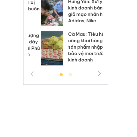
Hưng Yên: Xử lý 6 hộ
óa: Tìm bị
Th
kinh doanh bán hàng
g vụ án buôn
hạ
giả mạo nhãn hiệu
h sữa
bá
Adidas, Nike
 giả
Mo
Cà Mau: Tiêu hủy
g: Đối tượng
An
công khai hàng ngàn
 đường dây
ch
sản phẩm nhập lậu,
 giả tại Phú
bá
bảo vệ môi trường
 đầu thú
Qu
kinh doanh