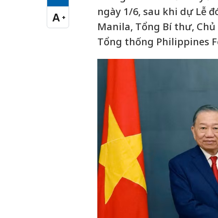
Cỡ chữ vừa
ngày 1/6, sau khi dự Lễ 
A
+
Cỡ chữ lớn
Manila, Tổng Bí thư, Chủ
Tổng thống Philippines 