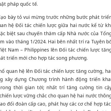
kinh do
uật pháp quốc tế.
Công an
 đạo bày tỏ vui mừng trước những bước phát triể
tìm bị h
án sản 
uan hệ Đối tác chiến lược giữa hai nước kể từ kh
bán yến
đặc biệt sau chuyến thăm cấp Nhà nước của Tổn
Thanh H
Nam vào tháng 1/2024. Hai bên nhất trí ra Tuyên b
hại tron
ệt Nam – Philippines lên Đối tác chiến lược tăn
bán bìn
Moyuum
át triển mới cho hợp tác song phương.
ổ quan hệ lên Đối tác chiến lược tăng cường, ha
ng xây dựng Chương trình hành động triển kha
ong thời gian tới; nhất trí tăng cường tin cậ
g chiến lược vững chắc cho quan hệ hai nước thôn
rao đổi đoàn cấp cao, phát huy các cơ chế hợp tác