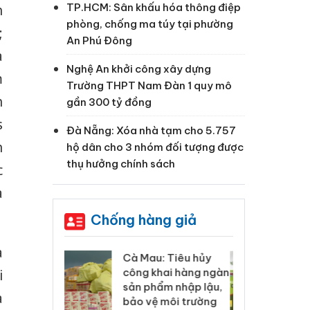
TP.HCM: Sân khấu hóa thông điệp
h
phòng, chống ma túy tại phường
;
An Phú Đông
à
Nghệ An khởi công xây dựng
m
Trường THPT Nam Đàn 1 quy mô
h
gần 300 tỷ đồng
s
Đà Nẵng: Xóa nhà tạm cho 5.757
n
hộ dân cho 3 nhóm đối tượng được
thụ hưởng chính sách
c
à
Chống hàng giả
à
 Tiêu hủy
Khẩn trương xác
Cà
ai hàng ngàn
minh, xử lý sản phẩm
cô
i
m nhập lậu,
Slimaura Care x3 sử
sả
a
môi trường
dụng giấy phép giả
bả