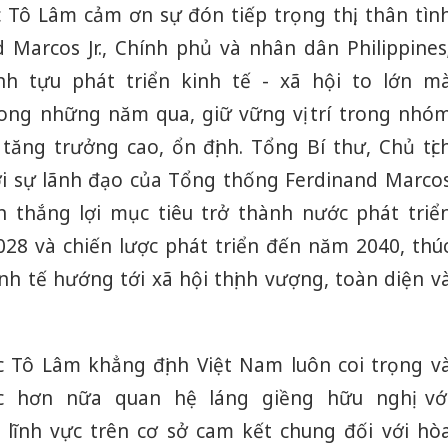
c Tô Lâm cảm ơn sự đón tiếp trọng thị, thân tìn
Marcos Jr., Chính phủ và nhân dân Philippines
h tựu phát triển kinh tế - xã hội to lớn m
rong những năm qua, giữ vững vị trí trong nhó
ăng trưởng cao, ổn định. Tổng Bí thư, Chủ tịc
ới sự lãnh đạo của Tổng thống Ferdinand Marco
iện thắng lợi mục tiêu trở thành nước phát triể
28 và chiến lược phát triển đến năm 2040, thú
nh tế hướng tới xã hội thịnh vượng, toàn diện v
c Tô Lâm khẳng định Việt Nam luôn coi trọng v
Cà Mau:
công kh
 hơn nữa quan hệ láng giềng hữu nghị vớ
sản phẩ
ác lĩnh vực trên cơ sở cam kết chung đối với hò
bảo vệ 