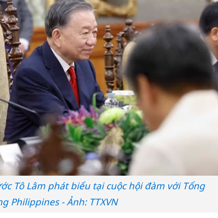
ước Tô Lâm phát biểu tại cuộc hội đàm với Tổng
g Philippines - Ảnh: TTXVN