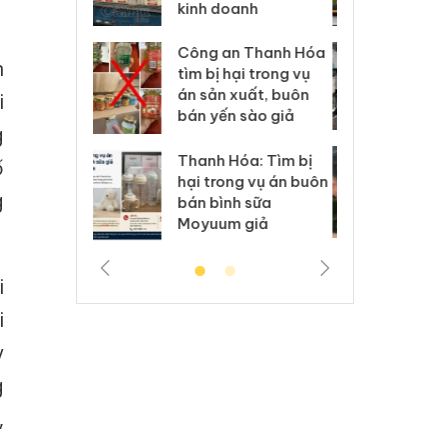
anh
mạo
ki
 Thanh Hóa
Lào Cai xử lý 83 vụ vi
Cô
n
ại trong vụ
phạm thương mại
tìm
xuất, buôn
trong tháng 7
án
i
 sào giả
bá
g
Hưng Yên: Xử lý 6 hộ
óa: Tìm bị
Th
ố
kinh doanh bán hàng
g vụ án buôn
hạ
g
giả mạo nhãn hiệu
h sữa
bá
Adidas, Nike
 giả
Mo
i
i
y
g
,