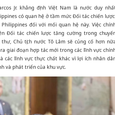
cos Jr. khẳng định Việt Nam là nước duy nhấ
ppines có quan hệ ở tầm mức Đối tác chiến lược
 Philippines đối với mối quan hệ này. Việc chín
n Đối tác chiến lược tăng cường trong chuyế
 thư, Chủ tịch nước Tô Lâm sẽ củng cố hơn nữ
a giai đoạn hợp tác mới trong các lĩnh vực chín
và các lĩnh vực thực chất khác vì lợi ích nhân dâ
nh và phát triển của khu vực.