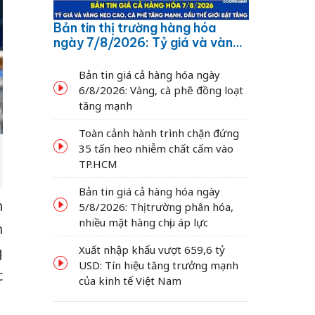
Bản tin thị trường hàng hóa
ngày 7/8/2026: Tỷ giá và vàng
neo cao, cà phê tăng mạnh,
dầu thế giới bật tăng
Bản tin giá cả hàng hóa ngày
6/8/2026: Vàng, cà phê đồng loạt
tăng mạnh
Toàn cảnh hành trình chặn đứng
35 tấn heo nhiễm chất cấm vào
TP.HCM
Bản tin giá cả hàng hóa ngày
h
5/8/2026: Thị trường phân hóa,
nhiều mặt hàng chịu áp lực
h
Xuất nhập khẩu vượt 659,6 tỷ
g
USD: Tín hiệu tăng trưởng mạnh
c
của kinh tế Việt Nam