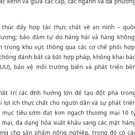
ác kênh và giữa các cấp, các ngành và địa phươn
, thúc đẩy hợp tác thực chất về an ninh – quố
 dương; bảo đảm tự do hàng hải và hàng không
nh trong khu vực thông qua các cơ chế phối hợp
 chống đánh bắt cá bất hợp pháp, không khai bá
IUU), bảo vệ môi trường biển và phát triển bề
ất trí các định hướng lớn để tạo đột phá tron
i lợi ích thực chất cho người dân và sự phát triể
 mục tiêu sớm đạt kim ngạch thương mại 10 t
 mại, đa dạng hóa xuất khẩu sang các mặt hàn
ường cho sản phẩm nông nghiệp, trong đó có cá