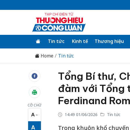
Tin tức
Kinh tế
Thương hiệu
Home
Tin tức
Tổng Bí thư, C
đàm với Tổng t
Ferdinand Rom
CỠ CHỮ
A
14:49 01/06/2026
Tin tức
−
Cỡ chữ nhỏ
A
Trong khuôn khổ chuyến 