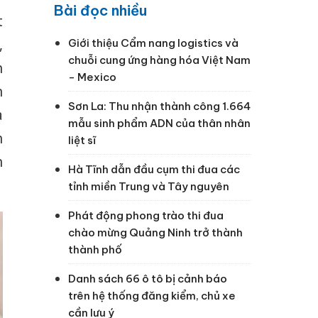
Bài đọc nhiều
t
,
Giới thiệu Cẩm nang logistics và
chuỗi cung ứng hàng hóa Việt Nam
h
- Mexico
n
Sơn La: Thu nhận thành công 1.664
a
mẫu sinh phẩm ADN của thân nhân
h
liệt sĩ
n
Hà Tĩnh dẫn đầu cụm thi đua các
tỉnh miền Trung và Tây nguyên
Phát động phong trào thi đua
chào mừng Quảng Ninh trở thành
thành phố
Danh sách 66 ô tô bị cảnh báo
trên hệ thống đăng kiểm, chủ xe
cần lưu ý