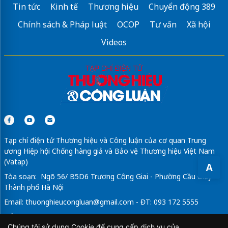
Tin tức
Kinh tế
Thương hiệu
Chuyển động 389
Chính sách & Pháp luật
OCOP
Tư vấn
Xã hội
Videos
Tạp chí điện tử Thương hiệu và Công luận của cơ quan Trung
ương Hiệp hội Chống hàng giả và Bảo vệ Thương hiệu Việt Nam
(Vatap)
A
Tòa soạn: Ngõ 56/ B5D6 Trương Công Giai - Phường Cầu Giấy -
Thành phố Hà Nội
Email:
thuonghieucongluan@gmail.com
- ĐT: 093 172 5555
Tổng Biên Tập: Vũ Đức Thuận
Chúng tôi sử dụng Cookie để cung cấp dịch vụ của