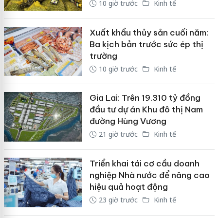
10 giờ trước
Kinh tế
Xuất khẩu thủy sản cuối năm:
Ba kịch bản trước sức ép thị
trường
10 giờ trước
Kinh tế
Gia Lai: Trên 19.310 tỷ đồng
đầu tư dự án Khu đô thị Nam
đường Hùng Vương
21 giờ trước
Kinh tế
Triển khai tái cơ cầu doanh
nghiệp Nhà nước để nâng cao
hiệu quả hoạt động
23 giờ trước
Kinh tế