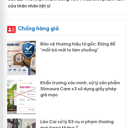
của thân nhân liệt sĩ
Chống hàng giả
àng
Bảo vệ thương hiệu từ gốc: Đừng để
“mất bò mới lo làm chuồng”
ản
Khẩn trương xác minh, xử lý sản phẩm
 án
Slimaura Care x3 sử dụng giấy phép
giả mạo
Lào Cai xử lý 83 vụ vi phạm thương
mại trong tháng 7