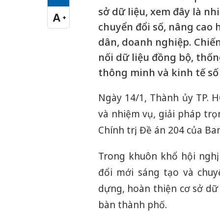
Cỡ chữ vừa
sở dữ liệu, xem đây là n
A
+
Cỡ chữ lớn
chuyển đổi số, nâng cao 
dân, doanh nghiệp. Chiến
nối dữ liệu đồng bộ, thốn
thông minh và kinh tế số
Ngày 14/1, Thành ủy TP. H
và nhiệm vụ, giải pháp tr
Chính trị, Đề án 204 của Ba
Trong khuôn khổ hội nghị,
đổi mới sáng tạo và chuy
dựng, hoàn thiện cơ sở dữ 
bàn thành phố.