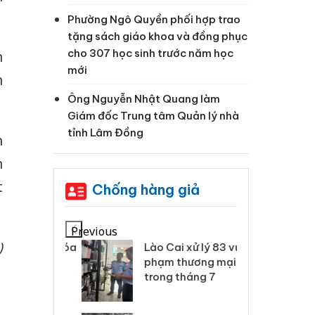
Phường Ngô Quyền phối hợp trao
tặng sách giáo khoa và đồng phục
cho 307 học sinh trước năm học
n
mới
n
Ông Nguyễn Nhật Quang làm
Giám đốc Trung tâm Quản lý nhà
tỉnh Lâm Đồng
n
n
t
Chống hàng giả
Previous
)
 Thanh Hóa
Lào Cai xử lý 83 vụ vi
Cô
ại trong vụ
phạm thương mại
tìm
xuất, buôn
trong tháng 7
án
 sào giả
bá