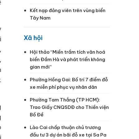
ể
Kết nạp đảng viên trên vùng biển
Tây Nam
y
Xã hội
i
,
Hội thảo “Miền trầm tích văn hoá
,
biển Đầm Hà và phát triển không
gian mới”
h
.
Phường Hồng Gai: Bố trí 7 điểm đỗ
xe miễn phí phục vụ nhân dân
Phường Tam Thắng (TP HCM):
g
Trao Giấy CNQSDĐ cho Thiền viện
Bồ Đề
g
o
Lào Cai chấp thuận chủ trương
đầu tư 3 dự án bãi đỗ xe tại Sa Pa
i