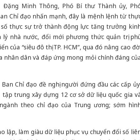
ng Đặng Minh Thông, Phó Bí thư Thành ủy, Ph
an Chỉ đạo nhấn mạnh, đây là mệnh lệnh từ thự
số thực sự trở thành động lực tăng trưởng kin
n lý nhà nước, đổi mới phương thức quản trị ph
iển của “siêu đô thị TP. HCM”, qua đó nâng cao đờ
của nhân dân và đáp ứng mong mỏi chính đáng củ
, Ban Chỉ đạo đề nghị người đứng đầu các cấp ủy
g tập trung xây dựng 12 cơ sở dữ liệu quốc gia v
 ngành theo chỉ đạo của Trung ương; sớm hìn
 lập, làm giàu dữ liệu phục vụ chuyển đổi số liê