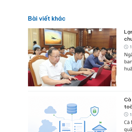
Bài viết khác
Lạn
chu
1
Ngà
ban
huấ
tiê
là 
phư
Cà 
toà
1
Cà 
quả