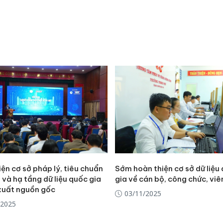
Thanh H
hại tron
bán bìn
Moyuum
An Gian
chủ mưu
bán hàng
Quốc ra
ện cơ sở pháp lý, tiêu chuẩn
Sớm hoàn thiện cơ sở dữ liệu
 và hạ tầng dữ liệu quốc gia
gia về cán bộ, công chức, viê
 xuất nguồn gốc
03/11/2025
/2025