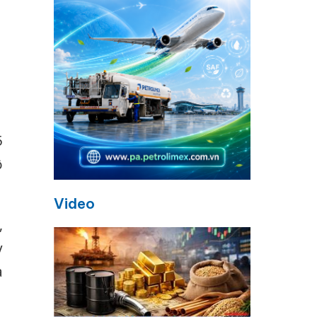
5
ộ
Video
,
y
a