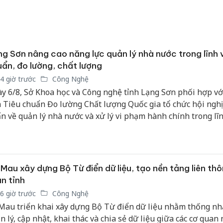
g Sơn nâng cao năng lực quản lý nhà nước trong lĩnh 
ẩn, đo lường, chất lượng
4 giờ trước
Công Nghệ
y 6/8, Sở Khoa học và Công nghệ tỉnh Lạng Sơn phối hợp vớ
 Tiêu chuẩn Đo lường Chất lượng Quốc gia tổ chức hội nghị
n về quản lý nhà nước và xử lý vi phạm hành chính trong lĩ
u chuẩn, đo lường, chất lượng. Tham dự hội nghị có hơn 150 
cán bộ, công chức, viên chức đến từ các sở, ngành, UBND các 
ờng và các đơn vị sự nghiệp có liên quan trên địa bàn tỉnh.
Mau xây dựng Bộ Từ điển dữ liệu, tạo nền tảng liên th
n tỉnh
6 giờ trước
Công Nghệ
Mau triển khai xây dựng Bộ Từ điển dữ liệu nhằm thống nh
n lý, cập nhật, khai thác và chia sẻ dữ liệu giữa các cơ quan