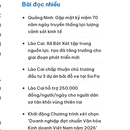
Bài đọc nhiều
ó
c
Quảng Ninh: Gặp mặt kỷ niệm 70
h
năm ngày truyền thống lực lượng
cảnh sát kinh tế
ù
i
Lào Cai: Xã Bát Xát tập trung
nguồn lực, tạo đà tăng trưởng cho
a
giai đoạn phát triển mới
Lào Cai chấp thuận chủ trương
đầu tư 3 dự án bãi đỗ xe tại Sa Pa
,
à
Lào Cai hỗ trợ 250.000
đồng/người/ngày cho người dân
h
sơ tán khỏi vùng thiên tai
Khởi động Chương trình xét chọn
"Doanh nghiệp đạt chuẩn Văn hóa
n
Kinh doanh Việt Nam năm 2026"