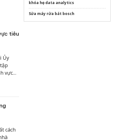
khóa học data analytics
Sửa máy rửa bát bosch
vực tiêu
i Ủy
 tập
nh vực
đại biểu
xã,
ông
ất cách
 nhà