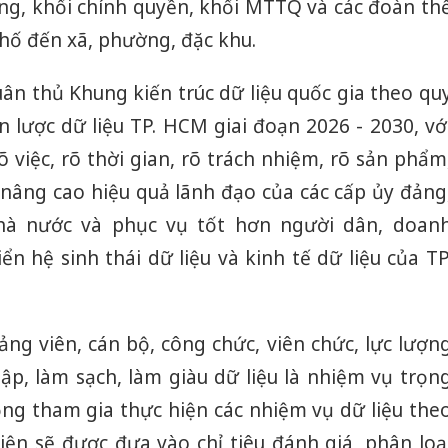
ng, khối chính quyền, khối MTTQ và các đoàn th
 phố đến xã, phường, đặc khu.
tuân thủ Khung kiến trúc dữ liệu quốc gia theo qu
n lược dữ liệu TP. HCM giai đoạn 2026 - 2030, vớ
việc, rõ thời gian, rõ trách nhiệm, rõ sản phẩm
nâng cao hiệu quả lãnh đạo của các cấp ủy đảng
nhà nước và phục vụ tốt hơn người dân, doan
ển hệ sinh thái dữ liệu và kinh tế dữ liệu của TP
ng viên, cán bộ, công chức, viên chức, lực lượn
 lập, làm sạch, làm giàu dữ liệu là nhiệm vụ trọn
ng tham gia thực hiện các nhiệm vụ dữ liệu the
iện sẽ được đưa vào chỉ tiêu đánh giá, phân loạ