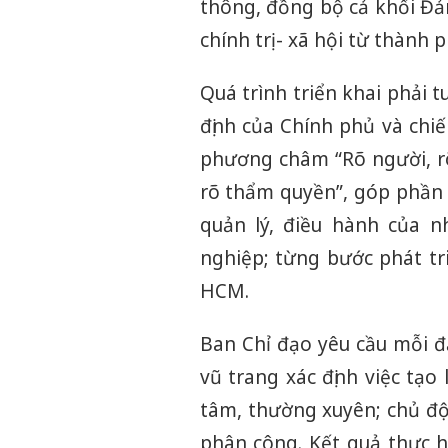
thông, đồng bộ cả khối Đả
chính trị - xã hội từ thành
Quá trình triển khai phải 
định của Chính phủ và chiế
phương châm “Rõ người, rõ 
rõ thẩm quyền”, góp phần 
quản lý, điều hành của 
nghiệp; từng bước phát tri
HCM.
Ban Chỉ đạo yêu cầu mỗi đả
vũ trang xác định việc tạo
tâm, thường xuyên; chủ độ
phân công. Kết quả thực h