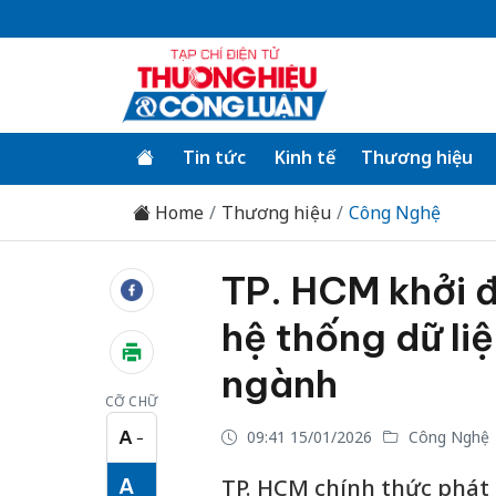
Tin tức
Kinh tế
Thương hiệu
Home
Thương hiệu
Công Nghệ
TP. HCM khởi đ
hệ thống dữ li
ngành
CỠ CHỮ
A
09:41 15/01/2026
Công Nghệ
−
Cỡ chữ nhỏ
A
TP. HCM chính thức phát 