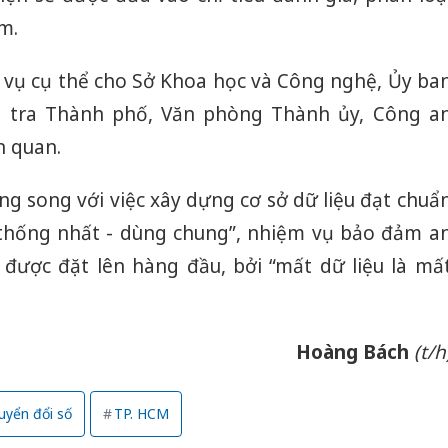
m.
 vụ cụ thể cho Sở Khoa học và Công nghệ, Ủy ba
h tra Thành phố, Văn phòng Thành ủy, Công a
n quan.
 song với việc xây dựng cơ sở dữ liệu đạt chuẩ
- thống nhất - dùng chung”, nhiệm vụ bảo đảm a
i được đặt lên hàng đầu, bởi “mất dữ liệu là mấ
Hoàng Bách
(t/h
Công an
tìm bị h
án sản 
uyển đổi số
TP. HCM
bán yến