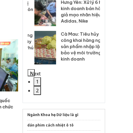
Hưng Yên: Xử lý 6 hộ
óa: Tìm bị
Th
kinh doanh bán hàng
g vụ án buôn
hạ
giả mạo nhãn hiệu
h sữa
bá
Adidas, Nike
 giả
Mo
Cà Mau: Tiêu hủy
g: Đối tượng
An
công khai hàng ngàn
 đường dây
ch
sản phẩm nhập lậu,
 giả tại Phú
bá
bảo vệ môi trường
 đầu thú
Qu
kinh doanh
Next
1
2
 quốc
n chức
Ngành Khoa học Dữ liệu là gì
dán phim cách nhiệt ô tô