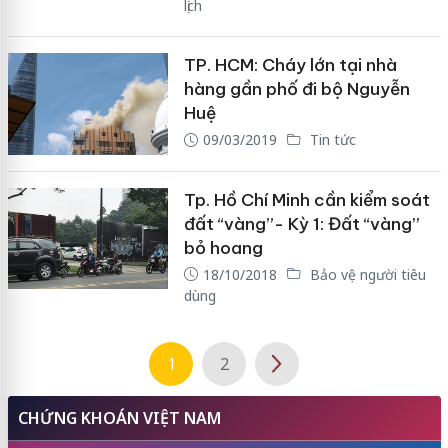
lịch
TP. HCM: Cháy lớn tại nhà
hàng gần phố đi bộ Nguyễn
Huệ
09/03/2019
Tin tức
Tp. Hồ Chí Minh cần kiểm soát
đất “vàng”- Kỳ 1: Đất “vàng”
bỏ hoang
18/10/2018
Bảo vệ người tiêu
dùng
1
2
CHỨNG KHOÁN VIỆT NAM