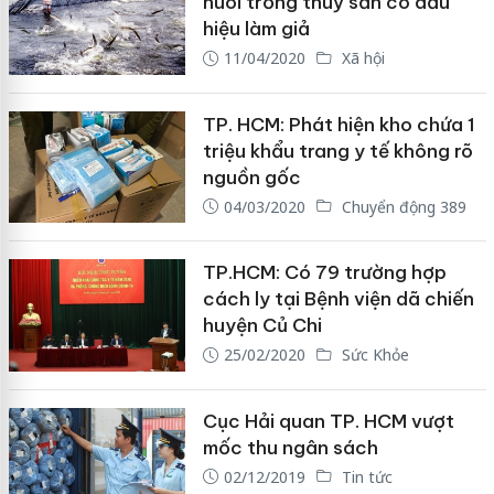
nuôi trồng thuỷ sản có dấu
hiệu làm giả
11/04/2020
Xã hội
TP. HCM: Phát hiện kho chứa 1
triệu khẩu trang y tế không rõ
nguồn gốc
04/03/2020
Chuyển động 389
TP.HCM: Có 79 trường hợp
cách ly tại Bệnh viện dã chiến
huyện Củ Chi
25/02/2020
Sức Khỏe
Cục Hải quan TP. HCM vượt
mốc thu ngân sách
02/12/2019
Tin tức