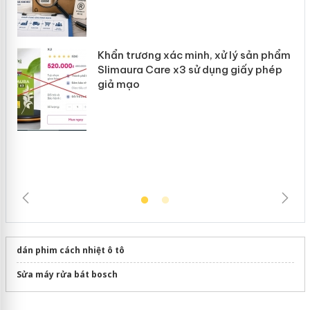
ản
Bảo vệ thương hiệu từ gốc: Đừng để
“mất bò mới lo làm chuồng”
Khẩn trương xác minh, xử lý sản phẩm
Slimaura Care x3 sử dụng giấy phép
giả mạo
dán phim cách nhiệt ô tô
Sửa máy rửa bát bosch