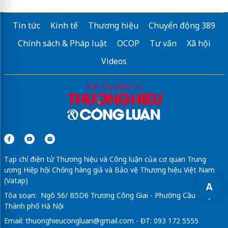
Tin tức
Kinh tế
Thương hiệu
Chuyển động 389
Chính sách & Pháp luật
OCOP
Tư vấn
Xã hội
Videos
Tạp chí điện tử Thương hiệu và Công luận của cơ quan Trung
ương Hiệp hội Chống hàng giả và Bảo vệ Thương hiệu Việt Nam
(Vatap)
A
Tòa soạn: Ngõ 56/ B5D6 Trương Công Giai - Phường Cầu Giấy -
Thành phố Hà Nội
Email:
thuonghieucongluan@gmail.com
- ĐT: 093 172 5555