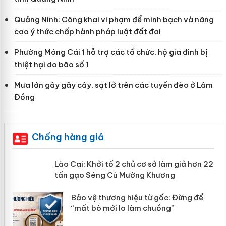
Quảng Ninh: Công khai vi phạm để minh bạch và nâng
cao ý thức chấp hành pháp luật đất đai
Phường Móng Cái 1 hỗ trợ các tổ chức, hộ gia đình bị
thiệt hại do bão số 1
Mưa lớn gây gãy cây, sạt lở trên các tuyến đèo ở Lâm
Đồng
Chống hàng giả
mại
Lào Cai: Khởi tố 2 chủ cơ sở làm giả
hơn 22 tấn gạo Séng Cù Mường
Khương
àng