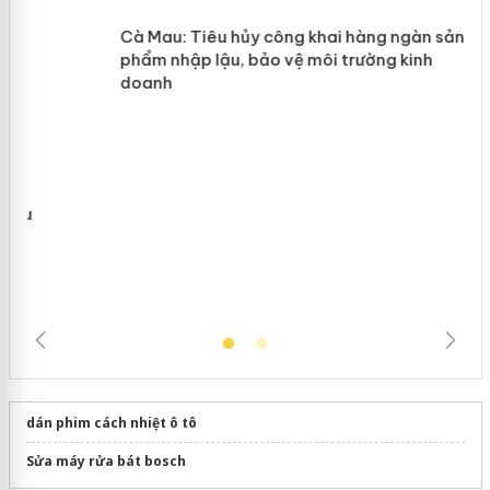
y
Hưng Yên: Xử lý 6 hộ kinh doanh bán
hàng giả mạo nhãn hiệu Adidas, Nike
Cà Mau: Tiêu hủy công khai hàng
ngàn sản phẩm nhập lậu, bảo vệ môi
trường kinh doanh
dán phim cách nhiệt ô tô
Sửa máy rửa bát bosch