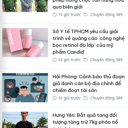
phép hàng chục tấn hàng hóa
qua biên giới
15 giờ trước
Chuyển động 389
Sở Y tế TPHCM yêu cầu giải
trình về quảng cáo 'công nghệ
bọc retinol đa lớp' của mỹ
phẩm Candid
16 giờ trước
Chuyển động 389
Hải Phòng: Cảnh báo thủ đoạn
giả danh cán bộ địa chính để
chiếm đoạt tài sản
16 giờ trước
Chuyển động 389
Hưng Yên: Bắt quả tang đối
tượng tàng trữ 7kg pháo nổ