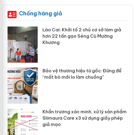
Chống hàng giả
mại
Lào Cai: Khởi tố 2 chủ cơ sở làm giả
hơn 22 tấn gạo Séng Cù Mường
Khương
àng
ản
Bảo vệ thương hiệu từ gốc: Đừng để
“mất bò mới lo làm chuồng”
Khẩn trương xác minh, xử lý sản phẩm
Slimaura Care x3 sử dụng giấy phép
giả mạo