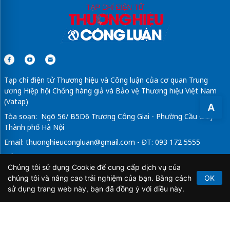
Tạp chí điện tử Thương hiệu và Công luận của cơ quan Trung
ương Hiệp hội Chống hàng giả và Bảo vệ Thương hiệu Việt Nam
(Vatap)
A
Tòa soạn: Ngõ 56/ B5D6 Trương Công Giai - Phường Cầu Giấy -
Thành phố Hà Nội
Email:
thuonghieucongluan@gmail.com
- ĐT: 093 172 5555
Tổng Biên Tập: Vũ Đức Thuận
Chúng tôi sử dụng Cookie để cung cấp dịch vụ của
Giấy phép hoạt động báo chí điện tử số 64/GP-BTTTT do Bộ
chúng tôi và nâng cao trải nghiệm của bạn. Bằng cách
OK
Thông tin và Truyền thông cấp ngày 21/2/2020.
sử dụng trang web này, bạn đã đồng ý với điều này.