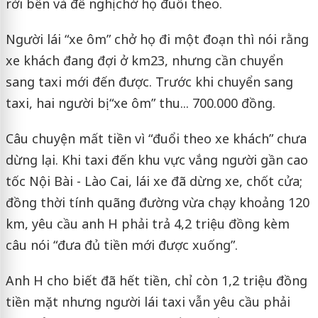
rời bến và đề nghị chở họ đuổi theo.
Người lái “xe ôm” chở họ đi một đoạn thì nói rằng
xe khách đang đợi ở km23, nhưng cần chuyển
sang taxi mới đến được. Trước khi chuyển sang
taxi, hai người bị “xe ôm” thu... 700.000 đồng.
Câu chuyện mất tiền vì “đuổi theo xe khách” chưa
dừng lại. Khi taxi đến khu vực vắng người gần cao
tốc Nội Bài - Lào Cai, lái xe đã dừng xe, chốt cửa;
đồng thời tính quãng đường vừa chạy khoảng 120
km, yêu cầu anh H phải trả 4,2 triệu đồng kèm
câu nói “đưa đủ tiền mới được xuống”.
Anh H cho biết đã hết tiền, chỉ còn 1,2 triệu đồng
tiền mặt nhưng người lái taxi vẫn yêu cầu phải