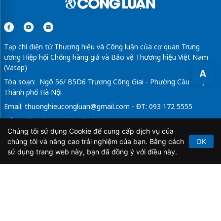
Tạp chí điện tử Thương hiệu và Công luận của cơ quan Trung
ương Hiệp hội Chống hàng giả và Bảo vệ Thương hiệu Việt Nam
(Vatap)
A
Tòa soạn: Ngõ 56/ B5D6 Trương Công Giai - Phường Cầu Giấy -
Thành phố Hà Nội
Email:
thuonghieucongluan@gmail.com
- ĐT: 093 172 5555
Tổng Biên Tập: Vũ Đức Thuận
Chúng tôi sử dụng Cookie để cung cấp dịch vụ của
Giấy phép hoạt động báo chí điện tử số 64/GP-BTTTT do Bộ
chúng tôi và nâng cao trải nghiệm của bạn. Bằng cách
OK
Thông tin và Truyền thông cấp ngày 21/2/2020.
sử dụng trang web này, bạn đã đồng ý với điều này.
Copyright © 2026
TẠP CHÍ THƯƠNG HIỆU & CÔNG
LUẬN
. All Rights Reserved.
Bản quyền thuộc Tạp chí Thương hiệu và Công luận. Cấm