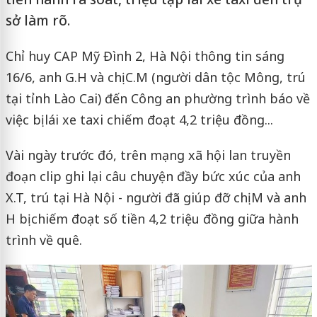
sở làm rõ.
Chỉ huy CAP Mỹ Đình 2, Hà Nội thông tin sáng
16/6, anh G.H và chị C.M (người dân tộc Mông, trú
tại tỉnh Lào Cai) đến Công an phường trình báo về
việc bị lái xe taxi chiếm đoạt 4,2 triệu đồng...
Vài ngày trước đó, trên mạng xã hội lan truyền
đoạn clip ghi lại câu chuyện đầy bức xúc của anh
X.T, trú tại Hà Nội - người đã giúp đỡ chị M và anh
H bị chiếm đoạt số tiền 4,2 triệu đồng giữa hành
trình về quê.