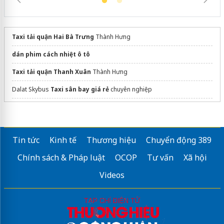
Taxi tải quận Hai Bà Trưng
Thành Hưng
dán phim cách nhiệt ô tô
Taxi tải quận Thanh Xuân
Thành Hưng
Dalat Skybus
Taxi sân bay giá rẻ
chuyên nghiệp
giá chuyển nhà trọn gói hà nội
Sửa máy rửa bát bosch
Tin tức
Kinh tế
Thương hiệu
Chuyển động 389
Xe
Ford Transit Limousine 10 Chỗ
giá tốt
Chính sách & Pháp luật
OCOP
Tư vấn
Xã hội
Videos