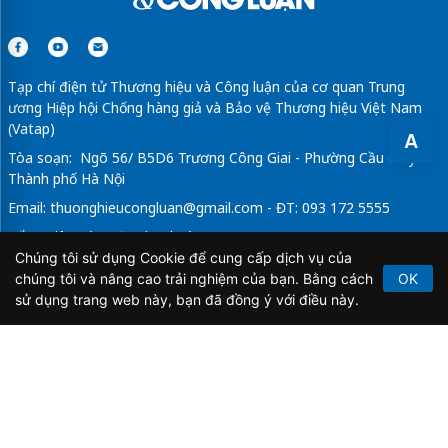
Tạp chí điện tử Thương hiệu và Công luận của cơ quan Trung
ương Hiệp hội Chống hàng giả và Bảo vệ Thương hiệu Việt Nam
(Vatap)
A
Tòa soạn: Ngõ 56/ B5D6 Trương Công Giai - Phường Cầu Giấy -
Thành phố Hà Nội
Email:
thuonghieucongluan@gmail.com
- ĐT: 093 172 5555
Tổng Biên Tập: Vũ Đức Thuận
Chúng tôi sử dụng Cookie để cung cấp dịch vụ của
Giấy phép hoạt động báo chí điện tử số 64/GP-BTTTT do Bộ
chúng tôi và nâng cao trải nghiệm của bạn. Bằng cách
OK
Thông tin và Truyền thông cấp ngày 21/2/2020.
sử dụng trang web này, bạn đã đồng ý với điều này.
Copyright © 2026
TẠP CHÍ THƯƠNG HIỆU & CÔNG
LUẬN
. All Rights Reserved.
Bản quyền thuộc Tạp chí Thương hiệu và Công luận. Cấm