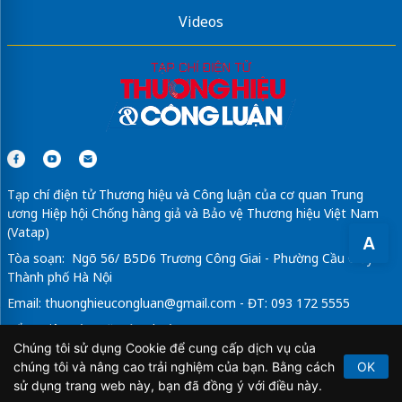
Videos
Tạp chí điện tử Thương hiệu và Công luận của cơ quan Trung
ương Hiệp hội Chống hàng giả và Bảo vệ Thương hiệu Việt Nam
(Vatap)
A
Tòa soạn: Ngõ 56/ B5D6 Trương Công Giai - Phường Cầu Giấy -
Thành phố Hà Nội
Email:
thuonghieucongluan@gmail.com
- ĐT: 093 172 5555
Tổng Biên Tập: Vũ Đức Thuận
Chúng tôi sử dụng Cookie để cung cấp dịch vụ của
Giấy phép hoạt động báo chí điện tử số 64/GP-BTTTT do Bộ
chúng tôi và nâng cao trải nghiệm của bạn. Bằng cách
OK
Thông tin và Truyền thông cấp ngày 21/2/2020.
sử dụng trang web này, bạn đã đồng ý với điều này.