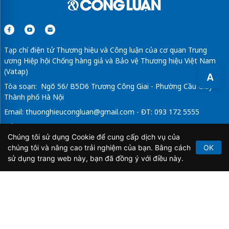
Tạp chí điện tử Thương hiệu và Công luận của cơ quan Trung
ương Hiệp hội Chống hàng giả và Bảo vệ Thương hiệu Việt Nam
(Vatap)
A
Tòa soạn: Ngõ 56/ B5D6 Trương Công Giai - Phường Cầu Giấy -
Thành phố Hà Nội
Email:
thuonghieucongluan@gmail.com
- ĐT: 093 172 5555
Tổng Biên Tập: Vũ Đức Thuận
Chúng tôi sử dụng Cookie để cung cấp dịch vụ của
Giấy phép hoạt động báo chí điện tử số 64/GP-BTTTT do Bộ
chúng tôi và nâng cao trải nghiệm của bạn. Bằng cách
OK
Thông tin và Truyền thông cấp ngày 21/2/2020.
sử dụng trang web này, bạn đã đồng ý với điều này.
Copyright © 2026
TẠP CHÍ THƯƠNG HIỆU & CÔNG
LUẬN
. All Rights Reserved.