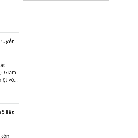
truyền
át
), Giám
iệt với
ng tội
dân phục
m 20
ộ liệt
 còn