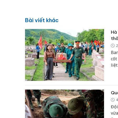
Bài viết khác
Hà 
thô
2
Ban
cốt
liệ
thự
Quả
4
Đội
vừa