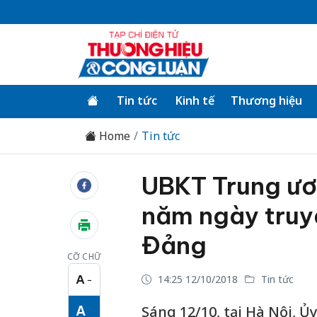
Tin tức
Kinh tế
Thương hiệu
Home
Tin tức
UBKT Trung ươ
năm ngày truy
Đảng
CỠ CHỮ
A
14:25 12/10/2018
Tin tức
−
Cỡ chữ nhỏ
A
Sáng 12/10, tại Hà Nội, 