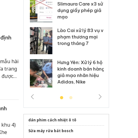
m nhập lậu,
Slimaura Care x3 sử
sả
môi trường
dụng giấy phép giả
bả
anh
mạo
ki
 Thanh Hóa
Lào Cai xử lý 83 vụ vi
Cô
ại trong vụ
phạm thương mại
tìm
 định
xuất, buôn
trong tháng 7
án
 sào giả
bá
 mẫu hài
Hưng Yên: Xử lý 6 hộ
óa: Tìm bị
Th
ĩa trang
kinh doanh bán hàng
g vụ án buôn
hạ
giả mạo nhãn hiệu
h được
h sữa
bá
Adidas, Nike
 giả
Mo
anh
dán phim cách nhiệt ô tô
 khu 4)
Sửa máy rửa bát bosch
 Khe