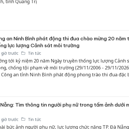
h, tỉnh Quảng Trị.
g an Ninh Bình phát động thi đua chào mừng 20 năm 
ng lực lượng Cảnh sát môi trường
 giờ trước
Tin tức
ng tới kỷ niệm 20 năm Ngày truyền thống lực lượng Cảnh s
ng, chống tội phạm về môi trường (29/11/2006 - 29/11/2026
 Công an tỉnh Ninh Bình phát động phong trào thi đua đặc b
 đề: “Phát huy truyền thống, lực lượng Cảnh sát phòng, chố
m về môi trường mưu trí, dũng cảm, vì nước quên thân, vì 
 gương mẫu đi đầu, thi đua lập thành tích chào mừng kỷ niệ
 Ngày truyền thống lực lượng”.
Nẵng: Tìm thông tin người phụ nữ trong tấm ảnh dưới m
 giờ trước
Tin tức
ài bức ảnh người phụ nữ, lực lượng chức năng TP. Đà Nẵng