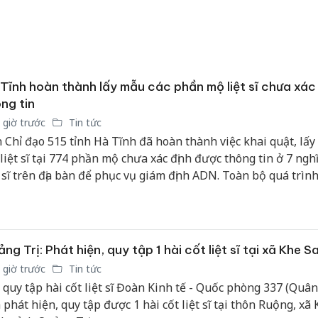
sản phẩ
bảo vệ 
kinh do
Công an
tìm bị h
Tĩnh hoàn thành lấy mẫu các phần mộ liệt sĩ chưa xác
án sản 
ng tin
bán yến
 giờ trước
Tin tức
 Chỉ đạo 515 tỉnh Hà Tĩnh đã hoàn thành việc khai quật, lấy
Thanh H
 liệt sĩ tại 774 phần mộ chưa xác định được thông tin ở 7 ngh
hại tron
t sĩ trên địa bàn để phục vụ giám định ADN. Toàn bộ quá trìn
bán bìn
Moyuum
c hiện khoa học, tỉ mỉ, chặt chẽ, bảo đảm độ chính xác cao.
ng Trị: Phát hiện, quy tập 1 hài cốt liệt sĩ tại xã Khe S
 giờ trước
Tin tức
 quy tập hài cốt liệt sĩ Đoàn Kinh tế - Quốc phòng 337 (Quân
 phát hiện, quy tập được 1 hài cốt liệt sĩ tại thôn Ruộng, xã