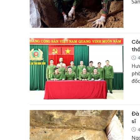
San
Côn
thố
4
Hướ
phò
đốc
chủ
phạ
vụ;
năm
Đà 
sĩ
4
Ngo