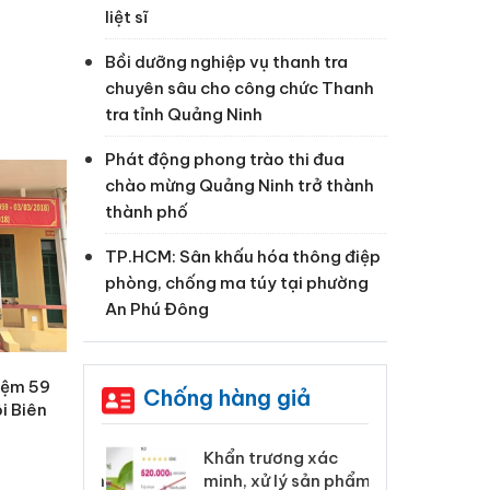
liệt sĩ
Bồi dưỡng nghiệp vụ thanh tra
chuyên sâu cho công chức Thanh
tra tỉnh Quảng Ninh
Phát động phong trào thi đua
chào mừng Quảng Ninh trở thành
thành phố
TP.HCM: Sân khấu hóa thông điệp
phòng, chống ma túy tại phường
An Phú Đông
niệm 59
Chống hàng giả
i Biên
 Tiêu hủy
Khẩn trương xác
Cà
ai hàng ngàn
minh, xử lý sản phẩm
cô