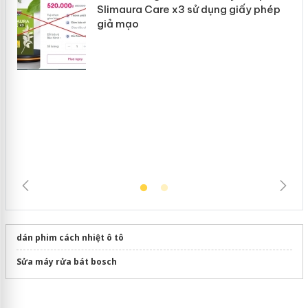
“mất bò mới lo làm chuồng”
Khẩn trương xác minh, xử lý sản phẩm
Slimaura Care x3 sử dụng giấy phép
giả mạo
dán phim cách nhiệt ô tô
Sửa máy rửa bát bosch