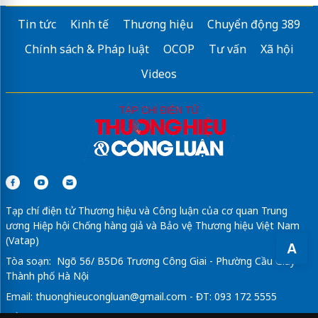
Tin tức
Kinh tế
Thương hiệu
Chuyển động 389
Chính sách & Pháp luật
OCOP
Tư vấn
Xã hội
Videos
Tạp chí điện tử Thương hiệu và Công luận của cơ quan Trung
ương Hiệp hội Chống hàng giả và Bảo vệ Thương hiệu Việt Nam
(Vatap)
A
Tòa soạn: Ngõ 56/ B5D6 Trương Công Giai - Phường Cầu Giấy -
Thành phố Hà Nội
Email:
thuonghieucongluan@gmail.com
- ĐT: 093 172 5555
Tổng Biên Tập: Vũ Đức Thuận