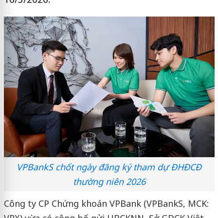
VPBankS chốt ngày đăng ký tham dự ĐHĐCĐ
thường niên 2026
Công ty CP Chứng khoán VPBank (VPBankS, MCK:
VPX) vừa có công bố gửi UBCKNN, Sở GDCK Việt