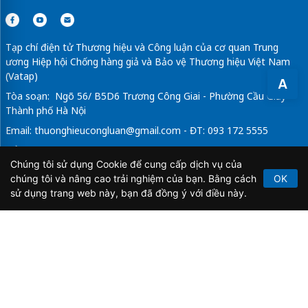
Tạp chí điện tử Thương hiệu và Công luận của cơ quan Trung
ương Hiệp hội Chống hàng giả và Bảo vệ Thương hiệu Việt Nam
(Vatap)
A
Tòa soạn: Ngõ 56/ B5D6 Trương Công Giai - Phường Cầu Giấy -
Thành phố Hà Nội
Email:
thuonghieucongluan@gmail.com
- ĐT: 093 172 5555
Tổng Biên Tập: Vũ Đức Thuận
Chúng tôi sử dụng Cookie để cung cấp dịch vụ của
Giấy phép hoạt động báo chí điện tử số 64/GP-BTTTT do Bộ
chúng tôi và nâng cao trải nghiệm của bạn. Bằng cách
OK
Thông tin và Truyền thông cấp ngày 21/2/2020.
sử dụng trang web này, bạn đã đồng ý với điều này.
Copyright © 2026
TẠP CHÍ THƯƠNG HIỆU & CÔNG
LUẬN
. All Rights Reserved.
Bản quyền thuộc Tạp chí Thương hiệu và Công luận. Cấm
sao chép dưới mọi hình thức nếu không có sự chấp thuận