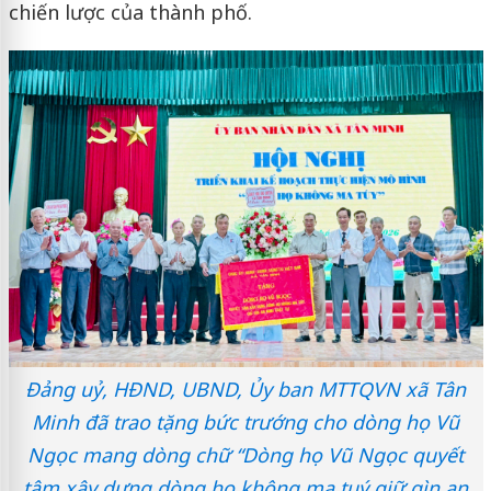
chiến lược của thành phố.
Đảng uỷ, HĐND, UBND, Ủy ban MTTQVN xã Tân
Minh đã trao tặng bức trướng cho dòng họ Vũ
Ngọc mang dòng chữ “Dòng họ Vũ Ngọc quyết
tâm xây dựng dòng họ không ma tuý giữ gìn an