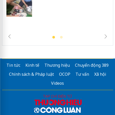
Hưng Yên: Xử lý 6 hộ kinh doanh bán
hàng giả mạo nhãn hiệu Adidas, Nike
Tin tức
Kinh tế
Thương hiệu
Chuyển động 389
Chính sách & Pháp luật
OCOP
Tư vấn
Xã hội
Videos